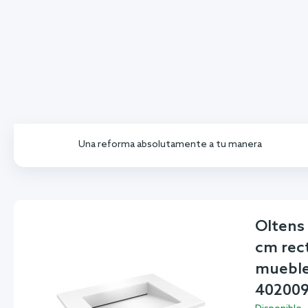
Una reforma absolutamente a tu manera
Oltens 
cm rec
mueble
40200