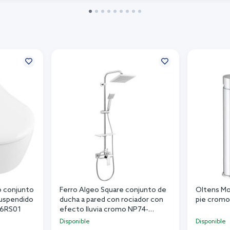
o conjunto
Ferro Algeo Square conjunto de
Oltens Mol
suspendido
ducha a pared con rociador con
pie crom
56RS01
efecto lluvia cromo NP74-
BAQ7U
Disponible
Disponible