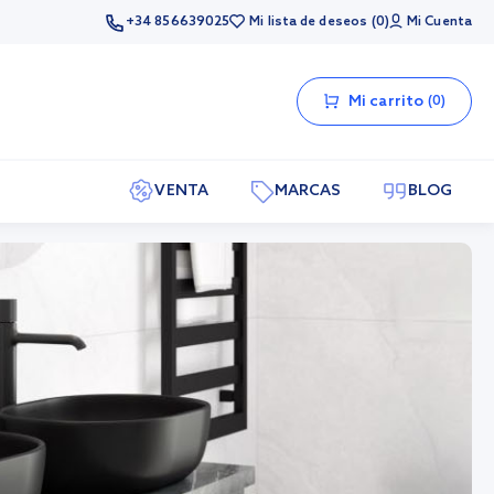
+34 856639025
Mi lista de deseos
0
Mi Cuenta
Mi carrito
0
VENTA
MARCAS
BLOG