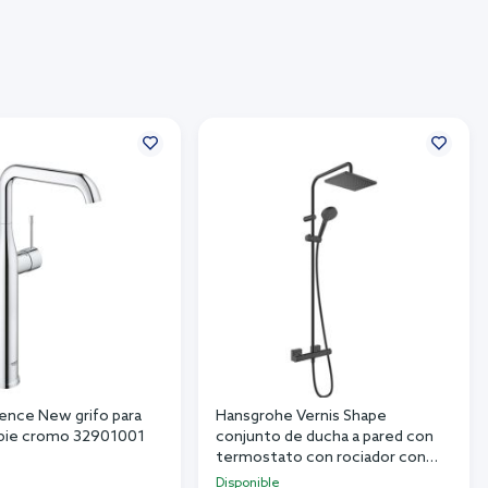
ence New grifo para
Hansgrohe Vernis Shape
 pie cromo 32901001
conjunto de ducha a pared con
termostato con rociador con
efecto lluvia negro 26286670
Disponible