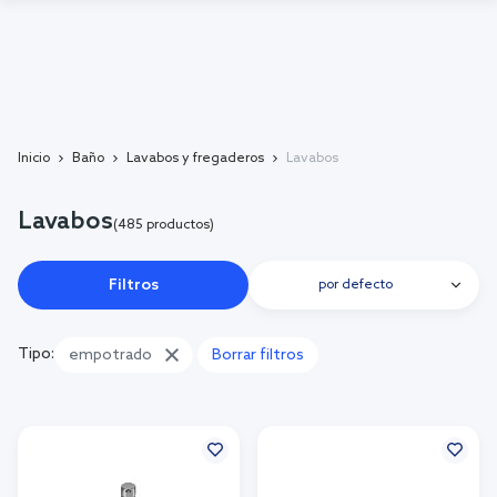
Inicio
Baño
Lavabos y fregaderos
Lavabos
Lavabos
(485 productos)
Filtros
por defecto
Tipo:
empotrado
Borrar filtros