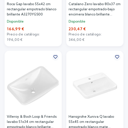
Roca Gap lavabo 55x42 cm
Catalano Zero lavabo 80x37 cm
rectangular empotrado blanco
rectangular empotrado-bajo
brillante A3270YGS00
encimera blanco brillante
0124810001
Disponible
Disponible
166,99 €
230,47 €
Precio de catálogo:
Precio de catálogo:
196,00 €
346,00 €
Añadir al carrito
Añadir al carrito
Villeroy & Boch Loop & Friends
Hansgrohe Xuniva Q lavabo
lavabo 51x34 cm rectangular
55x45 cm rectangular
empotrado blanco brillante
empotrado blanco mate