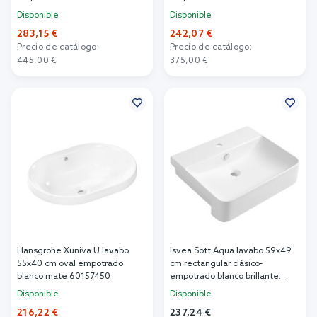
4A640101
60162450
Disponible
Disponible
283,15 €
242,07 €
Precio de catálogo:
Precio de catálogo:
445,00 €
375,00 €
Añadir al carrito
Añadir al carrito
Hansgrohe Xuniva U lavabo
Isvea Sott Aqua lavabo 59x49
55x40 cm oval empotrado
cm rectangular clásico-
blanco mate 60157450
empotrado blanco brillante
10SQ51058
Disponible
Disponible
216,22 €
237,24 €