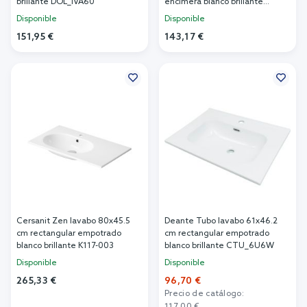
brillante DOL_IVA60
encimera blanco brillante
DOL_EL60
Disponible
Disponible
151,95 €
143,17 €
Añadir al carrito
Añadir al carrito
Cersanit Zen lavabo 80x45.5
Deante Tubo lavabo 61x46.2
cm rectangular empotrado
cm rectangular empotrado
blanco brillante K117-003
blanco brillante CTU_6U6W
Disponible
Disponible
265,33 €
96,70 €
Precio de catálogo:
Añadir al carrito