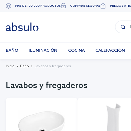
MÁS DE 100.000 PRODUCTOS
COMPRAS SEGURAS
PRECIOS ATR
Ir
al
contenido
BAÑO
ILUMINACIÓN
COCINA
CALEFACCIÓN
Inicio
Baño
Lavabos y fregaderos
Lavabos y fregaderos