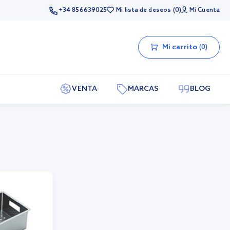
+34 856639025
Mi lista de deseos
0
Mi Cuenta
Mi carrito
0
VENTA
MARCAS
BLOG