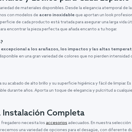
 variedad de materiales disponibles. Desde la elegancia atemporal de l
tamos con modelos de
acero inoxidable
que aportan un look profesion
rficie de cada producto está tratada para asegurar una larga vida útil 
para encontrar la pieza perfecta que añada encanto a tu hogar.
o?
 excepcional a los arañazos, los impactos y las altas temperat
isponible en una gran variedad de colores que no pierden intensidad c
a su acabado de alto brillo y su superficie higiénica y fácil de limpiar.
e durante años. Aporta un toque de elegancia y pulcritud a cualquie
a Instalación Completa
o fregadero necesita los
accesorios
adecuados. En nuestra selección e
 Ofrecemos una variedad de opciones para el desagüe, con diferente 