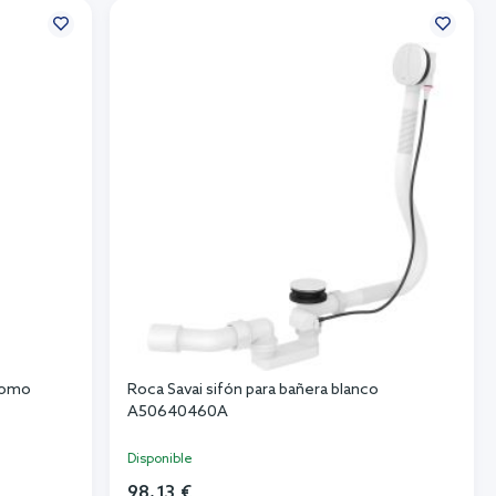
cromo
Roca Savai sifón para bañera blanco
A50640460A
Disponible
98,13 €