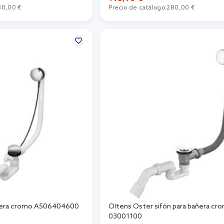
80,00 €
Precio de catálogo:
280,00 €
r al carrito
Añadir al carrito
añera cromo A506404600
Oltens Oster sifón para bañera cr
03001100