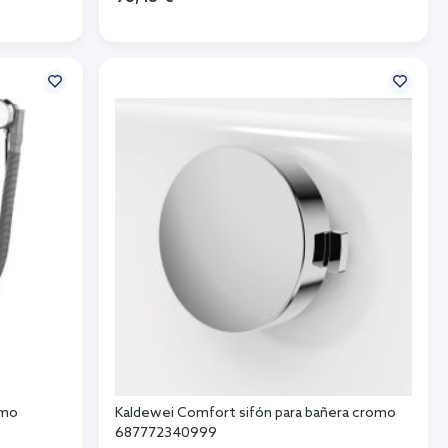
Añadir al carrito
omo
Kaldewei Comfort sifón para bañera cromo
687772340999