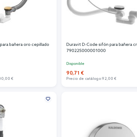
para bañera oro cepillado
Duravit D-Code sifón para bañera 
790225000001000
Disponible
90,71 €
00,00 €
Precio de catálogo:
92,00 €
r al carrito
Añadir al carrito