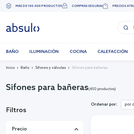
MÁS DE 100.000 PRODUCTOS
COMPRAS SEGURAS
PRECIOS ATR
Ir
al
contenido
BAÑO
ILUMINACIÓN
COCINA
CALEFACCIÓN
Inicio
Baño
Sifones y válvulas
Sifones para bañeras
Sifones para bañeras
(450 productos)
por 
Ordenar por:
Filtros
Precio