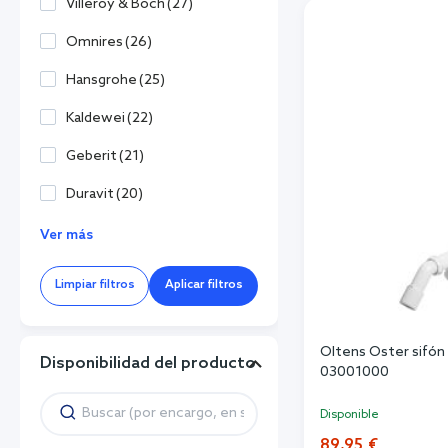
Villeroy & Boch
(
27
)
Omnires
(
26
)
Hansgrohe
(
25
)
Kaldewei
(
22
)
Geberit
(
21
)
Duravit
(
20
)
Ver más
Limpiar filtros
Aplicar filtros
Oltens Oster sifón 
Disponibilidad del producto
03001000
Disponible
89,95 €