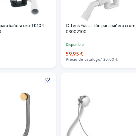
para bañera oro TK104-
Oltens Fusa sifón para bañera cro
B
03002100
Disponible
59,95 €
Precio de catálogo:
120,00 €
r al carrito
Añadir al carrito