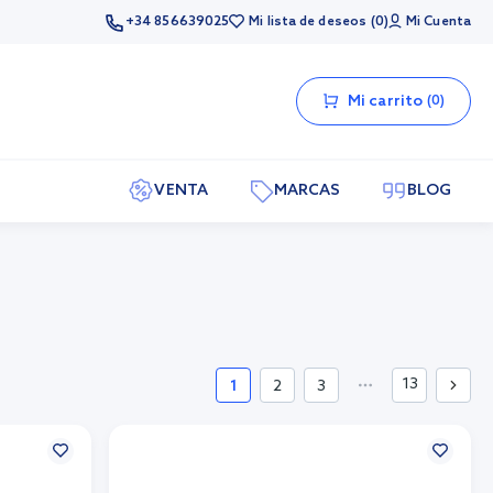
+34 856639025
Mi lista de deseos
0
Mi Cuenta
Mi carrito
0
VENTA
MARCAS
BLOG
13
1
2
3