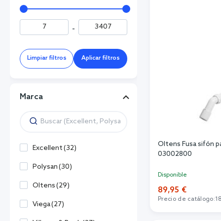
-
Limpiar filtros
Aplicar filtros
Marca
Oltens Fusa sifón pa
Excellent
(
32
)
03002800
Polysan
(
30
)
Disponible
Oltens
(
29
)
89,95 €
Precio de catálogo:
1
Viega
(
27
)
Añadi