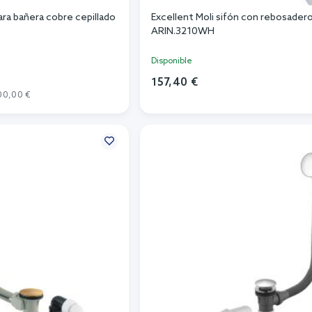
ara bañera cobre cepillado
Excellent Moli sifón con rebosader
ARIN.3210WH
Disponible
157,40 €
00,00 €
Añadir al carrito
r al carrito