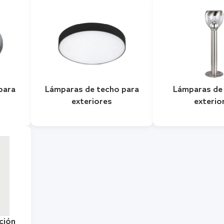
para
Lámparas de techo para
Lámparas de 
exteriores
exterio
ción