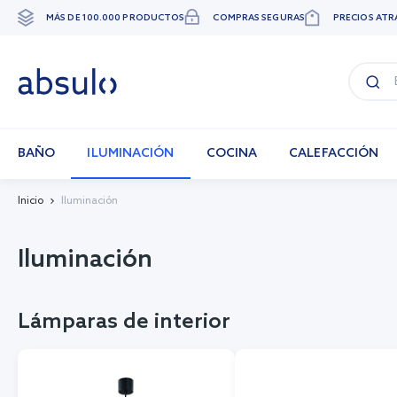
MÁS DE 100.000 PRODUCTOS
COMPRAS SEGURAS
PRECIOS ATR
Ir
al
contenido
BAÑO
ILUMINACIÓN
COCINA
CALEFACCIÓN
Inicio
Iluminación
Iluminación
Lámparas de interior