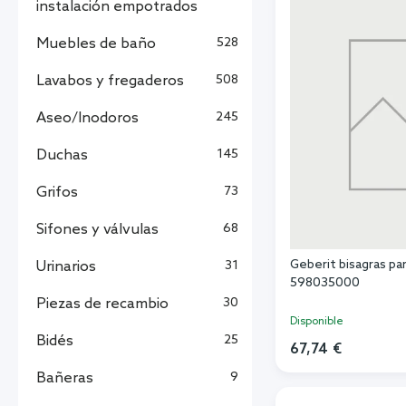
instalación empotrados
Muebles de baño
528
Lavabos y fregaderos
508
Aseo/Inodoros
245
Duchas
145
Grifos
73
Sifones y válvulas
68
Geberit bisagras pa
Urinarios
31
598035000
Piezas de recambio
30
Disponible
Bidés
25
67,74 €
Bañeras
9
Añadi