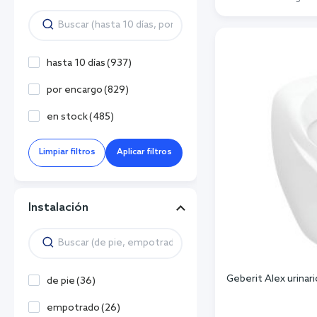
Añadi
hasta 10 días
(
937
)
por encargo
(
829
)
en stock
(
485
)
Limpiar filtros
Aplicar filtros
Instalación
Geberit Alex urinar
de pie
(
36
)
empotrado
(
26
)