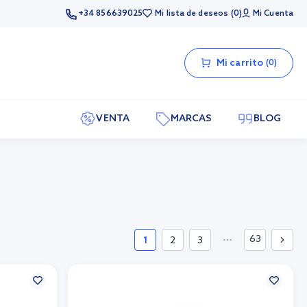
+34 856639025
Mi lista de deseos
0
Mi Cuenta
Mi carrito
0
VENTA
MARCAS
BLOG
63
1
2
3