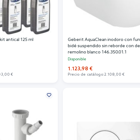
it antical 125 ml
Geberit AquaClean inodoro con fun
bidé suspendido sin reborde con d
remolino blanco 146.350.01.1
Disponible
1.123,98 €
03,00 €
Precio de catálogo:
2.108,00 €
r al carrito
Añadir al carrito