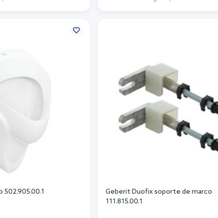
r al carrito
Añadir al carrito
io 502.905.00.1
Geberit Duofix soporte de marco
111.815.00.1