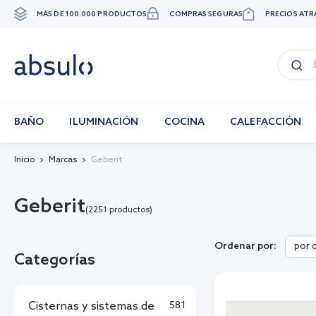
MÁS DE 100.000 PRODUCTOS
COMPRAS SEGURAS
PRECIOS ATR
Ir
al
contenido
BAÑO
ILUMINACIÓN
COCINA
CALEFACCIÓN
Inicio
Marcas
Geberit
Geberit
(2251 productos)
por 
Ordenar por:
Categorías
Cisternas y sistemas de
581