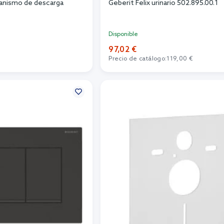
anismo de descarga
Geberit Felix urinario 502.895.00.1
Disponible
97,02 €
Precio de catálogo:
119,00 €
r al carrito
Añadir al carrito