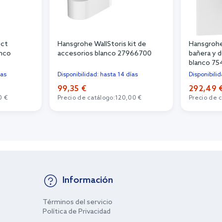
ect
Hansgrohe WallStoris kit de
Hansgrohe
anco
accesorios blanco 27966700
bañera y 
blanco 7
ías
Disponibilidad: hasta 14 días
Disponibili
99,35 €
292,49 
0 €
Precio de catálogo:
120,00 €
Precio de 
Información
Términos del servicio
Política de Privacidad