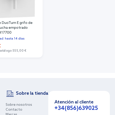
 DuoTurn E grifo de
ducha empotrado
5417700
dad: hasta 14 días
€
catálogo:
555,00 €
Sobre la tienda
Atención al cliente
Sobre nosotros
+34(856)639025
Contacto
Marcas