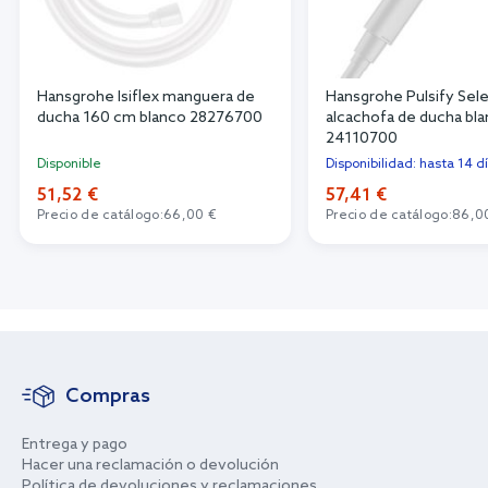
Hansgrohe Isiflex manguera de
Hansgrohe Pulsify Sel
ducha 160 cm blanco 28276700
alcachofa de ducha bl
24110700
Disponible
Disponibilidad: hasta 14 d
51,52 €
57,41 €
Precio de catálogo:
66,00 €
Precio de catálogo:
86,0
Compras
Entrega y pago
Hacer una reclamación o devolución
Política de devoluciones y reclamaciones