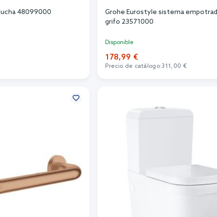
 ducha 48099000
Grohe Eurostyle sistema empotrad
grifo 23571000
Disponible
178,99 €
Precio de catálogo:
311,00 €
r al carrito
Añadir al carrito