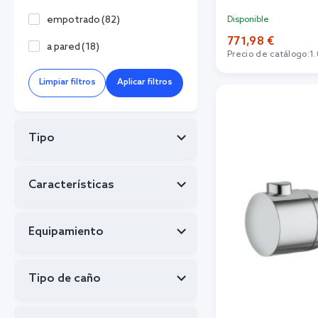
empotrado
(
82
)
Disponible
771,98 €
a pared
(
18
)
Precio de catálogo:
1
Añadi
Limpiar filtros
Aplicar filtros
Tipo
Características
Equipamiento
Tipo de caño