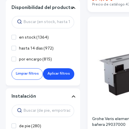
Precio de catálogo:
4
Disponibilidad del producto
Añadi
en stock
(
1364
)
hasta 14 días
(
972
)
por encargo
(
815
)
Limpiar filtros
Aplicar filtros
Instalación
Grohe Veris element
bañera 29037000
de pie
(
280
)