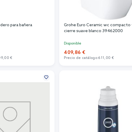
idero para bañera
Grohe Euro Ceramic wc compacto 
cierre suave blanco 39462000
Disponible
409,86 €
09,00 €
Precio de catálogo:
611,00 €
r al carrito
Añadir al carrito