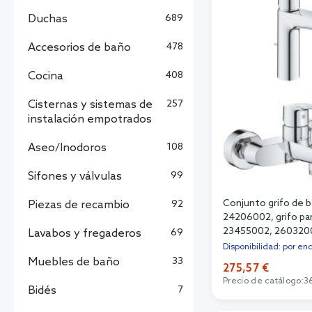
Duchas
689
Accesorios de baño
478
Cocina
408
Cisternas y sistemas de
257
instalación empotrados
Aseo/Inodoros
108
Sifones y válvulas
99
Conjunto grifo de 
Piezas de recambio
92
24206002, grifo par
23455002, 260320
Lavabos y fregaderos
69
Disponibilidad: por en
Muebles de baño
33
275,57 €
Precio de catálogo:
3
Bidés
7
Añadi