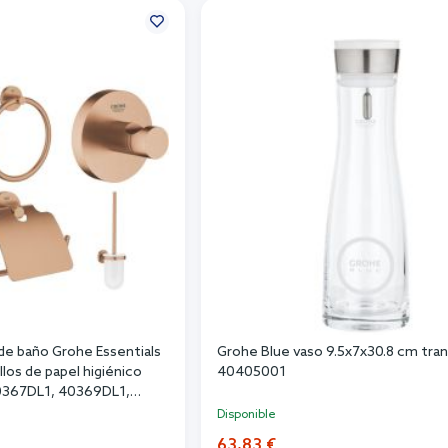
de baño Grohe Essentials
Grohe Blue vaso 9.5x7x30.8 cm tra
los de papel higiénico
40405001
40367DL1, 40369DL1,
L1, 40364DL1
Disponible
63,83 €