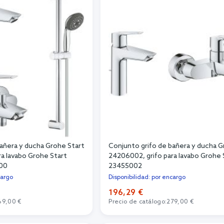
bañera y ducha Grohe Start
Conjunto grifo de bañera y ducha G
a lavabo Grohe Start
24206002, grifo para lavabo Grohe 
00
23455002
cargo
Disponibilidad: por encargo
196,29 €
69,00 €
Precio de catálogo:
279,00 €
r al carrito
Añadir al carrito