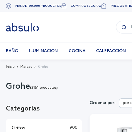
MÁS DE 100.000 PRODUCTOS
COMPRAS SEGURAS
PRECIOS ATR
Ir
al
contenido
BAÑO
ILUMINACIÓN
COCINA
CALEFACCIÓN
Inicio
Marcas
Grohe
Grohe
(3151 productos)
por 
Ordenar por:
Categorías
Grifos
900