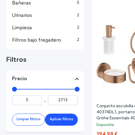
Bañeras
5
Urinarios
2
Limpieza
2
Filtros bajo fregadero
2
Filtros
Precio
-
Conjunto escobilla 
40374DL1, portarrol
Grohe Essentials 
Limpiar filtros
Aplicar filtros
40365DL1, 40394D
Disponible
394,98 €