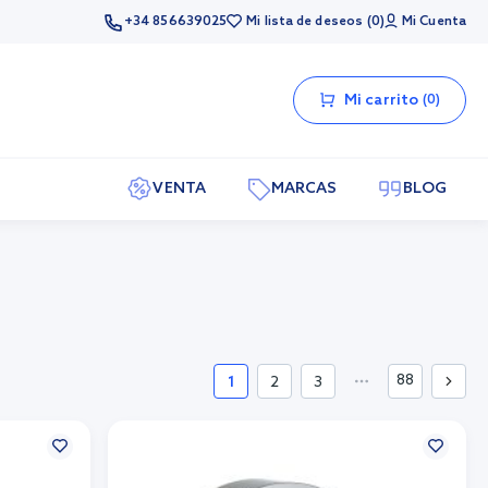
+34 856639025
Mi lista de deseos
0
Mi Cuenta
Mi carrito
0
VENTA
MARCAS
BLOG
88
1
2
3