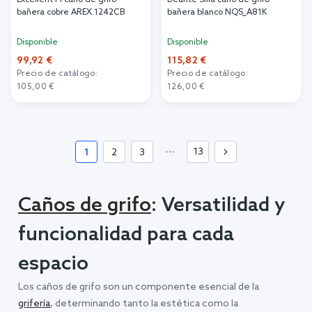
Excellent Pi caño de grifo
Deante Silia caño de grifo
bañera cobre AREX.1242CB
bañera blanco NQS_A81K
Disponible
Disponible
99,92 €
115,82 €
Precio de catálogo:
Precio de catálogo:
105,00 €
126,00 €
Añadir al carrito
Añadir al carrito
13
1
2
3
Caños de grifo
: Versatilidad y
funcionalidad para cada
espacio
Los caños de grifo son un componente esencial de la
grifería
, determinando tanto la estética como la