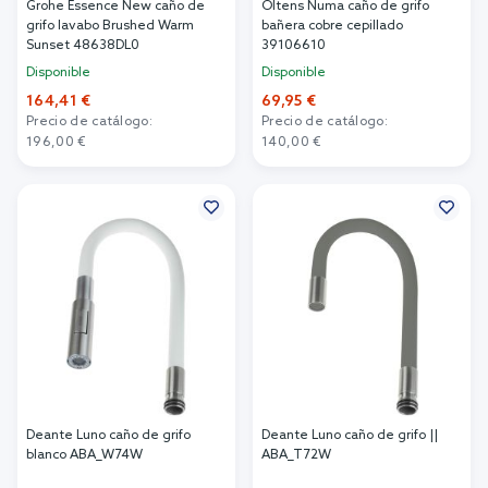
Grohe Essence New caño de
Oltens Numa caño de grifo
grifo lavabo Brushed Warm
bañera cobre cepillado
Sunset 48638DL0
39106610
Disponible
Disponible
164,41 €
69,95 €
Precio de catálogo:
Precio de catálogo:
196,00 €
140,00 €
Añadir al carrito
Añadir al carrito
Deante Luno caño de grifo
Deante Luno caño de grifo ||
blanco ABA_W74W
ABA_T72W