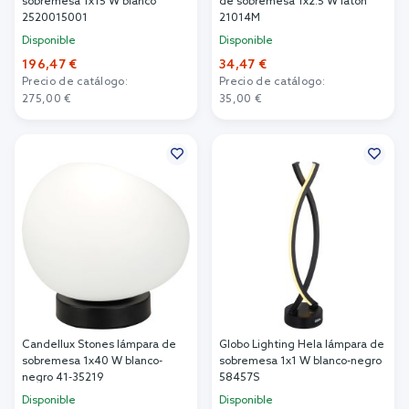
sobremesa 1x15 W blanco
de sobremesa 1x2.5 W latón
2520015001
21014M
Disponible
Disponible
196,47 €
34,47 €
Precio de catálogo:
Precio de catálogo:
275,00 €
35,00 €
Añadir al carrito
Añadir al carrito
Candellux Stones lámpara de
Globo Lighting Hela lámpara de
sobremesa 1x40 W blanco-
sobremesa 1x1 W blanco-negro
negro 41-35219
58457S
Disponible
Disponible