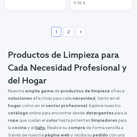
Añadir al carrito
9,00 €
Añadir al carrito
1
2
Productos de Limpieza para
Cada Necesidad Profesional y
del Hogar
Nuestra
amplia gama
de
productos de limpieza
ofrece
soluciones
efectivas para cada
necesidad
, tanto en el
hogar
como en el
sector profesional
. Explore nuestro
catálogo
online para encontrar desde
detergentes
para la
ropa
que cuidan el
color
hasta potentes
limpiadores
para
la
cocina
y el
baño
. Realice su
compra
de forma sencilla a
través de nuestra
página web
y reciba su
pedido
con una