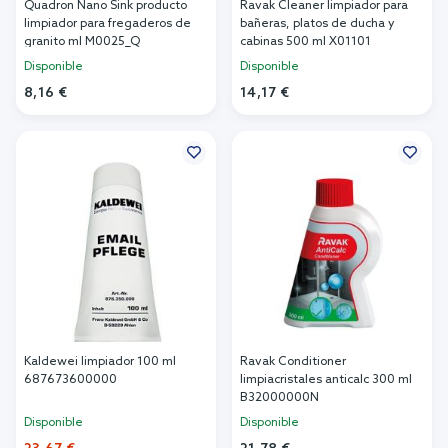
Quadron Nano Sink producto
Ravak Cleaner limpiador para
limpiador para fregaderos de
bañeras, platos de ducha y
granito ml M0025_Q
cabinas 500 ml X01101
Disponible
Disponible
8,16 €
14,17 €
Añadir al carrito
Añadir al carrito
Kaldewei limpiador 100 ml
Ravak Conditioner
687673600000
limpiacristales anticalc 300 ml
B32000000N
Disponible
Disponible