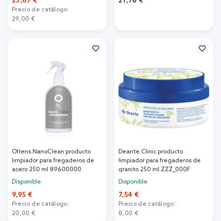
23,67 €
21,78 €
Precio de catálogo:
Añadir al carrito
29,00 €
Añadir al carrito
Oltens NanoClean producto
Deante Clinic producto
limpiador para fregaderos de
limpiador para fregaderos de
acero 250 ml 89600000
granito 250 ml ZZZ_000F
Disponible
Disponible
9,95 €
7,54 €
Precio de catálogo:
Precio de catálogo:
20,00 €
8,00 €