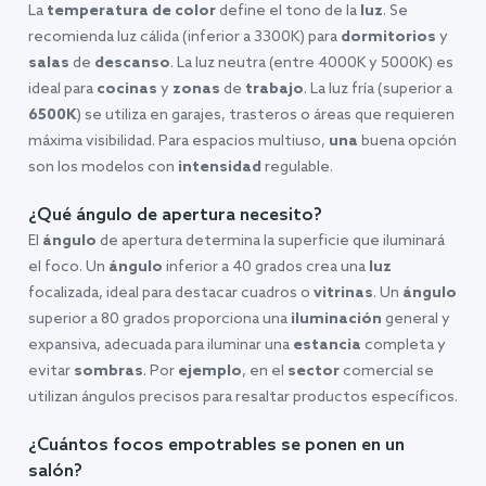
La
temperatura de color
define el tono de la
luz
. Se
recomienda luz cálida (inferior a 3300K) para
dormitorios
y
salas
de
descanso
. La luz neutra (entre 4000K y 5000K) es
ideal para
cocinas
y
zonas
de
trabajo
. La luz fría (superior a
6500K
) se utiliza en garajes, trasteros o áreas que requieren
máxima visibilidad. Para espacios multiuso,
una
buena opción
son los modelos con
intensidad
regulable.
¿Qué ángulo de apertura necesito?
El
ángulo
de apertura determina la superficie que iluminará
el foco. Un
ángulo
inferior a 40 grados crea una
luz
focalizada, ideal para destacar cuadros o
vitrinas
. Un
ángulo
superior a 80 grados proporciona una
iluminación
general y
expansiva, adecuada para iluminar una
estancia
completa y
evitar
sombras
. Por
ejemplo
, en el
sector
comercial se
utilizan ángulos precisos para resaltar productos específicos.
¿Cuántos focos empotrables se ponen en un
salón?