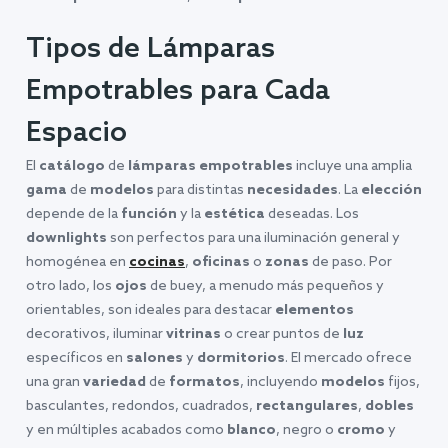
Tipos de Lámparas
Empotrables para Cada
Espacio
El
catálogo
de
lámparas empotrables
incluye una amplia
gama
de
modelos
para distintas
necesidades
. La
elección
depende de la
función
y la
estética
deseadas. Los
downlights
son perfectos para una iluminación general y
homogénea en
cocinas
,
oficinas
o
zonas
de paso. Por
otro lado, los
ojos
de buey, a menudo más pequeños y
orientables, son ideales para destacar
elementos
decorativos, iluminar
vitrinas
o crear puntos de
luz
específicos en
salones
y
dormitorios
. El mercado ofrece
una gran
variedad
de
formatos
, incluyendo
modelos
fijos,
basculantes, redondos, cuadrados,
rectangulares
,
dobles
y en múltiples acabados como
blanco
, negro o
cromo
y