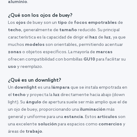
aluminio
.
¿Qué son los ojos de buey?
Los
ojos
de buey son un
tipo
de
focos empotrables
de
techo
, generalmente de
tamaño
reducido. Su principal
característica es la capacidad de dirigir el
haz
de
luz
, ya que
muchos
modelos
son orientables, permitiendo acentuar
zonas
o objetos específicos. La mayoría de
marcas
ofrecen compatibilidad con bombillas
GU10
para facilitar su
uso
y reemplazo.
¿Qué es un downlight?
Un
downlight
es una
lámpara
que se instala empotrada en
el
techo
y proyecta la
luz
directamente hacia abajo (down
light). Su
ángulo
de apertura suele ser más amplio que el de
un ojo de buey, proporcionando una
iluminación
más
general y uniforme para una
estancia
. Estos
artículos
son
una excelente
solución
para espacios como
comercios
y
áreas de
trabajo
.