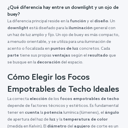
¿Qué diferencia hay entre un downlight y un ojo de
buey?
La diferencia principal reside en la
función
y el
diseño
. Un
downlight
está diseñado para la
iluminación
general con
un haz de luz amplio y fijo. Un ojo de buey es más compacto,
a menudo orientable, y se utiliza para una iluminación de
acento o focalizada en
puntos de luz
concretos. Cada
parte
tiene sus propias
ventajas
según el
resultado
que
se busque en la
decoración
del espacio.
Cómo Elegir los Focos
Empotrables de Techo Ideales
La correcta
elección
de los
focos empotrables de techo
depende de factores técnicos y estéticos. Es fundamental
tener en
cuenta
la
potencia
lumínica (lúmenes), el
ángulo
de apertura del haz de
luz
y la
temperatura de color
(medida en Kelvin). El
diámetro
del
agujero
de corte es un