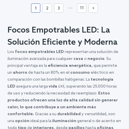
11
1
2
3
Focos Empotrables LED: La
Solución Eficiente y Moderna
Los
focos empotrables LED
representan una solución de
iluminación avanzada para cualquier
casa
o
negocio
. Su
principal ventaja es la
eficiencia energética
, que permite
un
ahorro
de hasta un 80% en el
consumo
eléctrico en
comparación con las bombillas halógenas. La
tecnología
LED
asegura una larga
vida
útil, superando las 25.000 horas
de uso y reduciendo la necesidad de reemplazo.
Estos
productos ofrecen una luz de alta calidad sin generar
calor, lo que contribuye a un ambiente más
confortable.
Gracias a su
durabilidad
y versatilidad, son
una
opción
ideal para la
iluminación
general o de acento en
todo
tipo
de
interiores
, desde
pasillos
hasta
oficinas
.