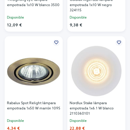
TK Lighting Eye lámpara
Goldlux Rigel LED lámpara
empotrada 1x10 W blanco 3500
empotrada 1x10 W negro
324115
Disponible
Disponible
12,09 €
9,38 €
Añadir al carrito
Añadir al carrito
Rabalux Spot Relight lámpara
Nordlux Stake lámpara
empotrada 1x50 W marrón 1095
empotrada 1x6.1 W blanco
2110360101
Disponible
Disponible
4,34 €
22,88 €