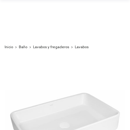
Inicio
Baño
Lavabos y fregaderos
Lavabos
Skip
to
the
end
of
the
images
gallery