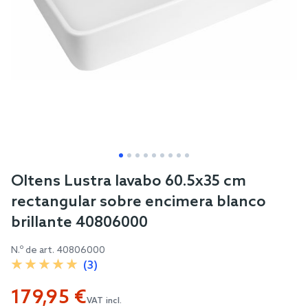
Skip
Oltens Lustra lavabo 60.5x35 cm
to
rectangular sobre encimera blanco
the
brillante 40806000
beginning
of
N.º de art.
40806000
the
(3)
images
179,95 €
gallery
VAT incl.