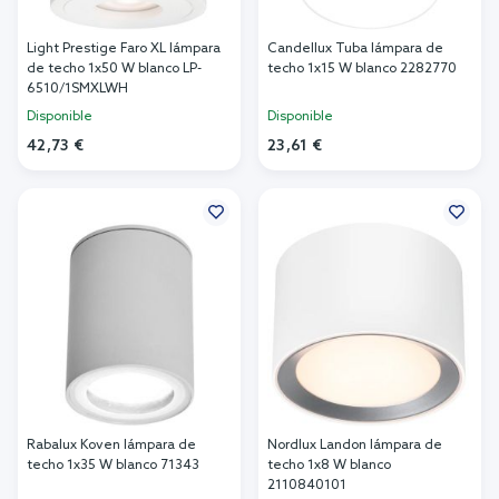
Light Prestige Faro XL lámpara
Candellux Tuba lámpara de
de techo 1x50 W blanco LP-
techo 1x15 W blanco 2282770
6510/1SMXLWH
Disponible
Disponible
42,73 €
23,61 €
Añadir al carrito
Añadir al carrito
Rabalux Koven lámpara de
Nordlux Landon lámpara de
techo 1x35 W blanco 71343
techo 1x8 W blanco
2110840101