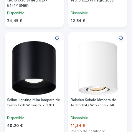
techo 1x50 W negro LP-
techo 1x25 W negro 2055
5441/1SMBK
Disponible
Disponible
24,45 €
12,54 €
Añadir al carrito
Añadir al carrito
Sollux Lighting Mika lámpara de
Rabalux Kobald lámpara de
techo 1x10 W negro SL.1281
techo 1x42 W blanco 2048
Disponible
Disponible
40,20 €
11,34 €
Precio de catálogo: