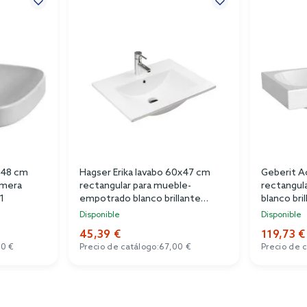
8x48 cm
Hagser Erika lavabo 60x47 cm
Geberit A
imera
rectangular para mueble-
rectangul
1
empotrado blanco brillante
blanco bri
HGR50000041
Disponible
Disponible
45,39 €
119,73 €
0 €
Precio de catálogo:
67,00 €
Precio de 