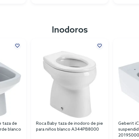
Inodoros
e taza de
Roca Baby taza de inodoro de pie
Geberit i
orde blanco
para niños blanco A344PB8000
suspendid
2019500