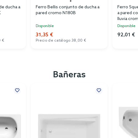
de ducha a
Ferro Bellis conjunto de ducha a
Ferro Squ
K
pared cromo N180B
a pared c
lluvia cr
Disponible
Disponible
31,35 €
92,01 €
0 €
Precio de catálogo:
38,00 €
Bañeras