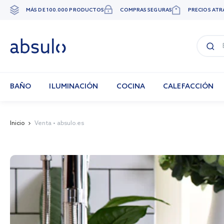
MÁS DE 100.000 PRODUCTOS
COMPRAS SEGURAS
PRECIOS ATR
Ir
al
contenido
BAÑO
ILUMINACIÓN
COCINA
CALEFACCIÓN
Inicio
Venta • absulo.es