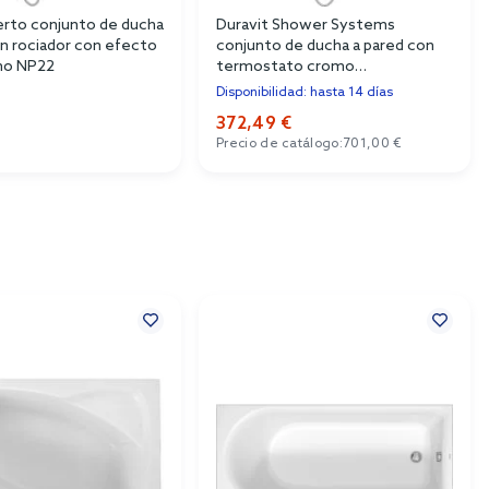
erto conjunto de ducha
Duravit Shower Systems
on rociador con efecto
conjunto de ducha a pared con
omo NP22
termostato cromo
TH4282008010
Disponibilidad: hasta 14 días
372,49 €
Precio de catálogo:
701,00 €