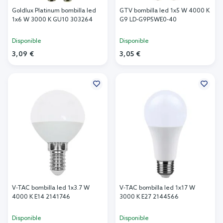
Goldlux Platinum bombilla led
GTV bombilla led 1x5 W 4000 K
1x6 W 3000 K GU10 303264
G9 LD-G9P5WE0-40
Disponible
Disponible
3,09 €
3,05 €
Añadir al carrito
Añadir al carrito
V-TAC bombilla led 1x3.7 W
V-TAC bombilla led 1x17 W
4000 K E14 2141746
3000 K E27 2144566
Disponible
Disponible