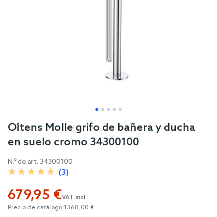
Skip
Oltens Molle grifo de bañera y ducha
to
en suelo cromo 34300100
the
beginning
N.º de art.
34300100
of
(3)
the
679,95 €
images
VAT incl.
gallery
Precio de catálogo:
1360,00 €