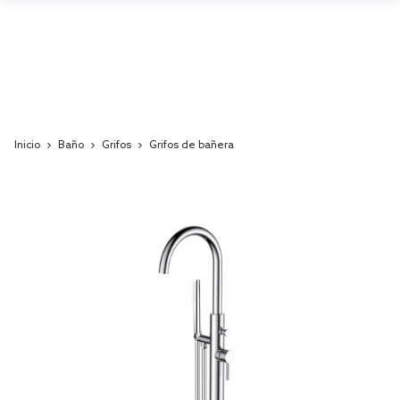
Inicio
Baño
Grifos
Grifos de bañera
Skip
to
the
end
of
the
images
gallery