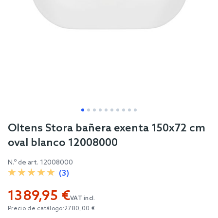
Skip
Oltens Stora bañera exenta 150x72 cm
to
oval blanco 12008000
the
beginning
N.º de art.
12008000
of
(3)
the
1389,95 €
images
VAT incl.
gallery
Precio de catálogo:
2780,00 €