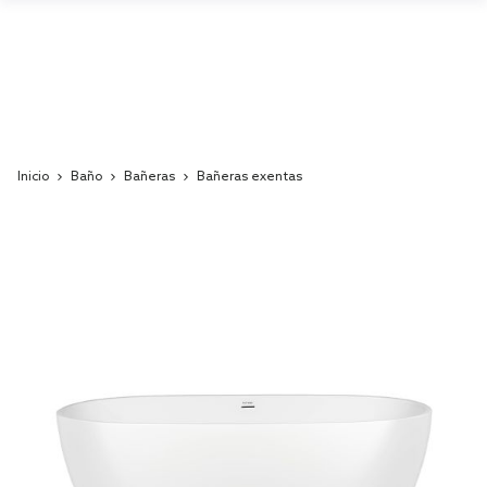
Inicio
Baño
Bañeras
Bañeras exentas
Skip
to
the
end
of
the
images
gallery