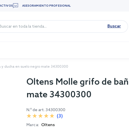
ACTIVOS
ASESORAMIENTO PROFESIONAL
Buscar
ra y ducha en suelo negro mate 34300300
Oltens Molle grifo de ba
mate 34300300
N.º de art.
34300300
(3)
Marca:
Oltens