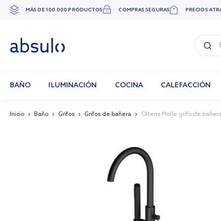
MÁS DE 100.000 PRODUCTOS
COMPRAS SEGURAS
PRECIOS ATR
Ir
al
contenido
BAÑO
ILUMINACIÓN
COCINA
CALEFACCIÓN
Inicio
Baño
Grifos
Grifos de bañera
Oltens Molle grifo de bañe
Skip
to
the
end
of
the
images
gallery