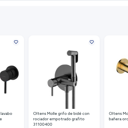
 lavabo
Oltens Molle grifo de bidé con
Oltens Mol
e
rociador empotrado grafito
bañera or
31100400