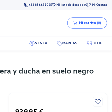
+34 856639025
Mi lista de deseos
0
Mi Cuenta
Mi carrito
0
VENTA
MARCAS
BLOG
ñera y ducha en suelo negro