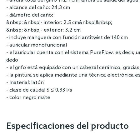
- altura total del grifo 112,1 cm, altura de salida del agua
- alcance del caño: 24,3 cm
- diámetro del caño:
&nbsp; &nbsp;- interior: 2,5 cm&nbsp;&nbsp;
&nbsp; &nbsp;- exterior: 3,2 cm
- incluye manguera con función antitwist de 140 cm
- auricular monofuncional
- el auricular cuenta con el sistema PureFlow, es decir, 
dedo
- el grifo está equipado con un cabezal cerámico, gracias 
- la pintura se aplica mediante una técnica electrónica
- material: latón
- clase de caudal S ≤ 0,33 l/s
- color negro mate
Especificaciones del producto