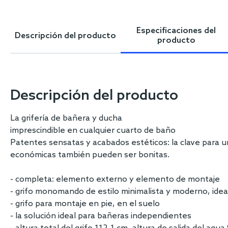
Skip
to
the
Especificaciones del
Descripción del producto
beginning
producto
of
the
images
gallery
Descripción del producto
La grifería de bañera y ducha
imprescindible en cualquier cuarto de baño
Patentes sensatas y acabados estéticos: la clave para u
económicas también pueden ser bonitas.
- completa: elemento externo y elemento de montaje
- grifo monomando de estilo minimalista y moderno, idea
- grifo para montaje en pie, en el suelo
- la solución ideal para bañeras independientes