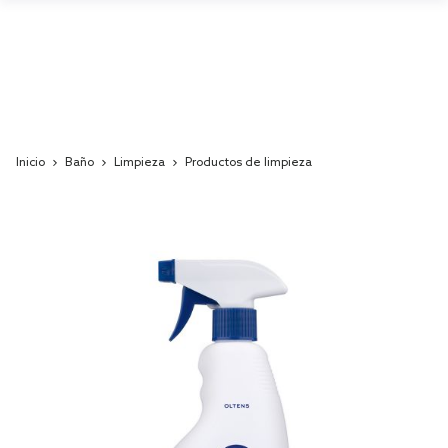
Inicio
Baño
Limpieza
Productos de limpieza
Skip
to
the
end
of
the
images
gallery