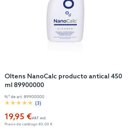
Skip
Oltens NanoCalc producto antical 450
to
ml 89900000
the
beginning
N.º de art.
89900000
of
(3)
the
19,95 €
images
VAT incl.
gallery
Precio de catálogo:
40,00 €