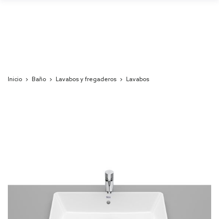
Inicio
Baño
Lavabos y fregaderos
Lavabos
Skip
to
the
end
of
the
images
gallery