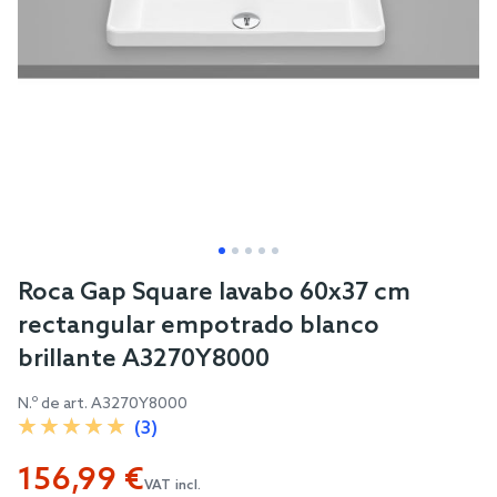
Skip
Roca Gap Square lavabo 60x37 cm
to
rectangular empotrado blanco
the
brillante A3270Y8000
beginning
of
N.º de art.
A3270Y8000
the
(3)
images
156,99 €
gallery
VAT incl.