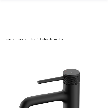
Inicio
Baño
Grifos
Grifos de lavabo
Skip
to
the
end
of
the
images
gallery