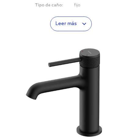
Tipo de caño:
fijo
Leer más