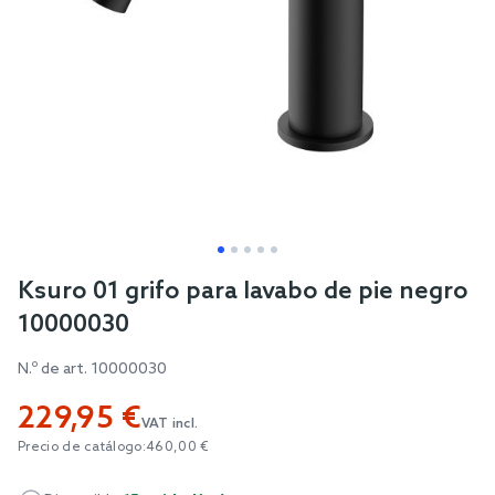
Skip
Ksuro 01 grifo para lavabo de pie negro
to
10000030
the
beginning
N.º de art.
10000030
of
229,95 €
the
VAT incl.
images
Precio de catálogo:
460,00 €
gallery