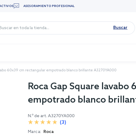
ACTIVOS
ASESORAMIENTO PROFESIONAL
Buscar
abo 60x39 cm rectangular empotrado blanco brillante A3270YA000
Roca Gap Square lavabo 
empotrado blanco brill
N.º de art.
A3270YA000
(3)
Marca:
Roca