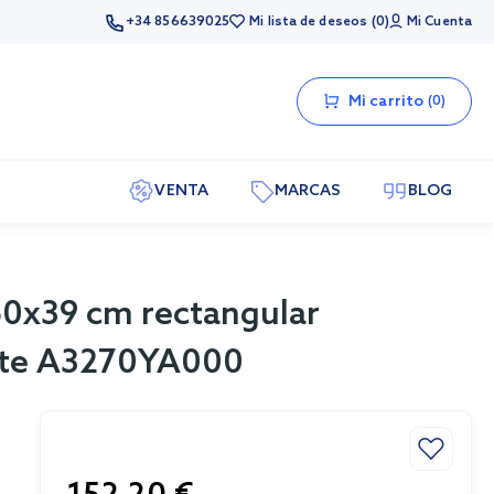
+34 856639025
Mi lista de deseos
0
Mi Cuenta
Mi carrito
0
VENTA
MARCAS
BLOG
60x39 cm rectangular
ante A3270YA000