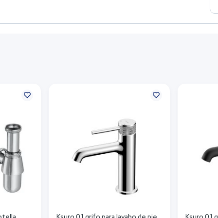
otella
Ksuro 01 grifo para lavabo de pie
Ksuro 01 g