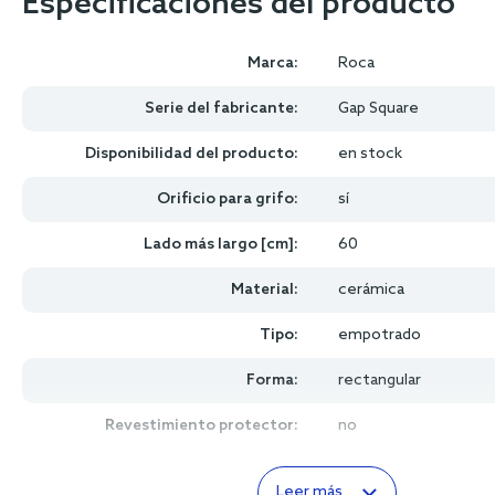
Especificaciones del producto
Marca:
Roca
Serie del fabricante:
Gap Square
Disponibilidad del producto:
en stock
Orificio para grifo:
sí
Lado más largo [cm]:
60
Material:
cerámica
Tipo:
empotrado
Forma:
rectangular
Revestimiento protector:
no
Leer más