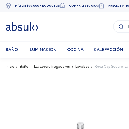
MÁS DE 100.000 PRODUCTOS
COMPRAS SEGURAS
PRECIOS ATR
Ir
al
contenido
BAÑO
ILUMINACIÓN
COCINA
CALEFACCIÓN
Inicio
Baño
Lavabos y fregaderos
Lavabos
Roca Gap Square lav
Skip
to
the
end
of
the
images
gallery