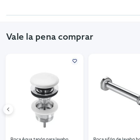
Vale la pena comprar
Roca Aqua tapón para lavabo
Roca sifón de lavabo b