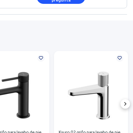
pregunta
rifo para lavabo de pie
Ksuro 02 grifo para lavabo de pie