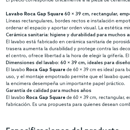
El precio corresponde únicamente a la pieza de cerámica
Lavabo Roca Gap Square
60 × 39 cm, rectangular, em
Líneas rectangulares, bordes rectos e instalación empot
ordenar el espacio y aportar orden visual. La estética m
Cerámica sanitaria: higiene y durabilidad para muchos 
El lavabo está fabricado en cerámica sanitaria de porosi
trasera aumenta la durabilidad y protege contra las decol
el centro, ofrece libertad a la hora de elegir la grifería. 
Dimensiones del lavabo: 60 × 39 cm, ideales para diseñ
El lavabo
Roca Gap Square
de 60 × 39 cm es ideal para b
uso, y el montaje empotrado permite que el lavabo quede
la encimera desempeña un importante papel práctico.
Garantía de calidad para muchos años
El lavabo
Roca Gap Square
de 60 × 39 cm, rectangular, 
fabricación. Es una propuesta para quienes desean comb