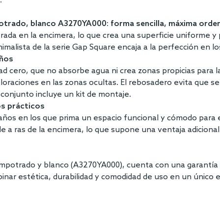
.
potrado, blanco A3270YA000: forma sencilla, máxima orde
rada en la encimera, lo que crea una superficie uniforme y 
inimalista de la serie Gap Square encaja a la perfección en 
años
dad cero, que no absorbe agua ni crea zonas propicias para l
oraciones en las zonas ocultas. El rebosadero evita que se de
El conjunto incluye un kit de montaje.
os prácticos
años en los que prima un espacio funcional y cómodo para el 
 a ras de la encimera, lo que supone una ventaja adicional
empotrado y blanco (A3270YA000), cuenta con una garantía de
inar estética, durabilidad y comodidad de uso en un único