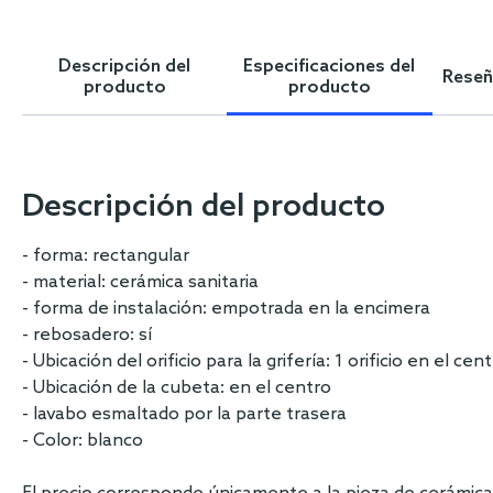
Skip
to
the
Descripción del
Especificaciones del
Reseña
beginning
producto
producto
of
the
images
gallery
Descripción del producto
- forma: rectangular
- material: cerámica sanitaria
- forma de instalación: empotrada en la encimera
- rebosadero: sí
- Ubicación del orificio para la grifería: 1 orificio en el cen
- Ubicación de la cubeta: en el centro
- lavabo esmaltado por la parte trasera
- Color: blanco