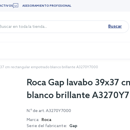
ACTIVOS
ASESORAMIENTO PROFESIONAL
Buscar
37 cm rectangular empotrado blanco brillante A3270Y7000
Roca Gap lavabo 39x37 c
blanco brillante A3270Y
N.º de art.
A3270Y7000
Marca:
Roca
Serie del fabricante:
Gap