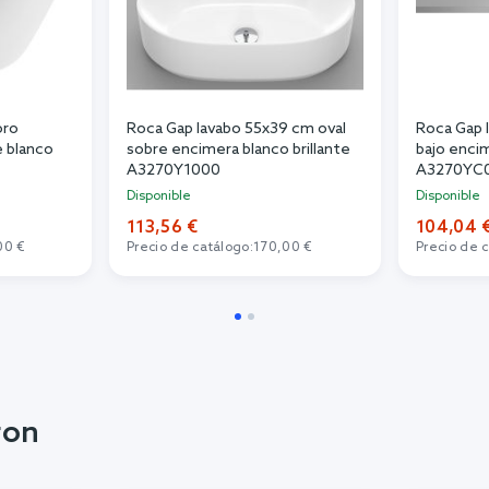
oro
Roca Gap lavabo 55x39 cm oval
Roca Gap 
e blanco
sobre encimera blanco brillante
bajo encim
A3270Y1000
A3270YC
Disponible
Disponible
113,56 €
104,04 
00 €
Precio de catálogo:
170,00 €
Precio de 
ron