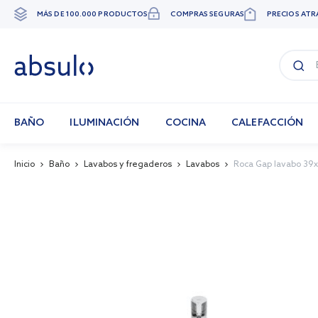
MÁS DE 100.000 PRODUCTOS
COMPRAS SEGURAS
PRECIOS ATR
Ir
al
contenido
BAÑO
ILUMINACIÓN
COCINA
CALEFACCIÓN
Inicio
Baño
Lavabos y fregaderos
Lavabos
Roca Gap lavabo 39x
Skip
to
the
end
of
the
images
gallery