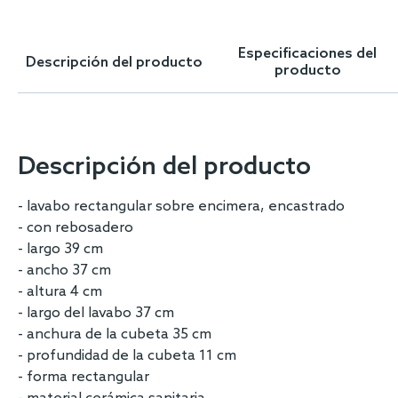
Skip
to
the
Especificaciones del
Descripción del producto
beginning
producto
of
the
images
gallery
Descripción del producto
- lavabo rectangular sobre encimera, encastrado
- con rebosadero
- largo 39 cm
- ancho 37 cm
- altura 4 cm
- largo del lavabo 37 cm
- anchura de la cubeta 35 cm
- profundidad de la cubeta 11 cm
- forma rectangular