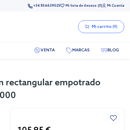
+34 856639025
Mi lista de deseos
0
Mi Cuenta
Mi carrito
0
VENTA
MARCAS
BLOG
m rectangular empotrado
7000