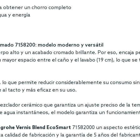
ara obtener un chorro completo
gua y energía
omado 7158200: modelo moderno y versátil
erpo alto y un acabado cromado brillante. Por eso, encaja 
 mayor espacio entre el caño y el lavabo (19 cm), lo que s
in, lo que permite reducir considerablemente su consumo si
 al tacto y más eficaz en su uso.
zclador cerámico que garantiza un ajuste preciso de la temp
s de agua instantáneos, el modelo garantiza un funcionamie
grohe Vernis Blend EcoSmart
71582000 un aspecto estético
 calidad de fabricación y la garantía de 5 años del fabrica