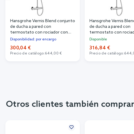
Hansgrohe Vernis Blend conjunto
Hansgrohe Vernis Blen
de ducha a pared con
de ducha a pared con
termostato con rociador con
termostato con rocia
efecto lluvia cromo 26089000
efecto lluvia cromo 
Disponibilidad: por encargo
Disponible
300,04 €
316,84 €
Precio de catálogo:
644,00 €
Precio de catálogo:
644,
Otros clientes también compra