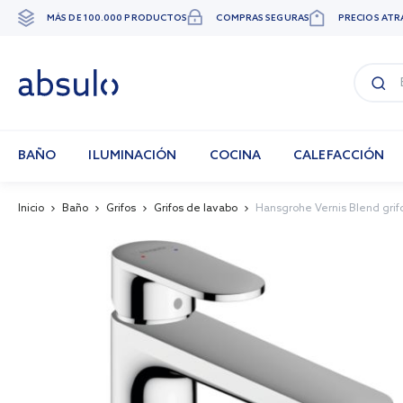
MÁS DE 100.000 PRODUCTOS
COMPRAS SEGURAS
PRECIOS ATR
Ir
al
contenido
BAÑO
ILUMINACIÓN
COCINA
CALEFACCIÓN
Inicio
Baño
Grifos
Grifos de lavabo
Hansgrohe Vernis Blend grif
Skip
to
the
end
of
the
images
gallery