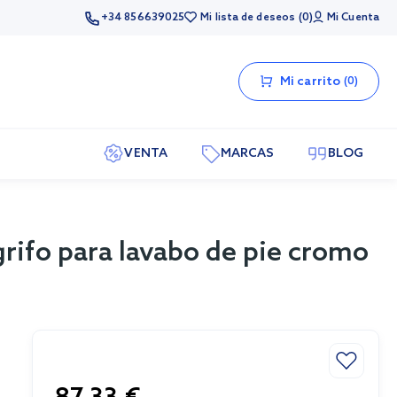
+34 856639025
Mi lista de deseos
0
Mi Cuenta
Mi carrito
0
VENTA
MARCAS
BLOG
rifo para lavabo de pie cromo