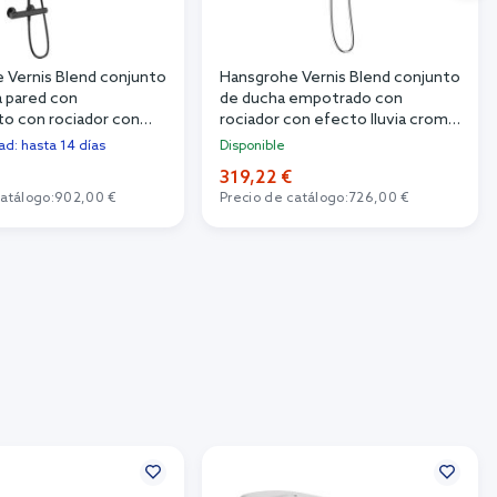
 Vernis Blend conjunto
Hansgrohe Vernis Blend conjunto
a pared con
de ducha empotrado con
o con rociador con
rociador con efecto lluvia cromo
uvia negro 26089670
88001997
dad: hasta 14 días
Disponible
€
319,22 €
catálogo:
902,00 €
Precio de catálogo:
726,00 €