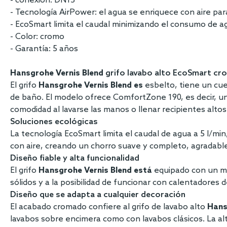
- conexión: DN15
- Tecnología AirPower: el agua se enriquece con aire p
- EcoSmart limita el caudal minimizando el consumo de a
- Color: cromo
- Garantía: 5 años
Hansgrohe Vernis Blend
grifo lavabo alto EcoSmart cr
El grifo
Hansgrohe Vernis Blend es
esbelto, tiene un cu
de baño. El modelo ofrece ComfortZone 190, es decir, un
comodidad al lavarse las manos o llenar recipientes altos
Soluciones ecológicas
La tecnología EcoSmart limita el caudal de agua a 5 l/m
con aire, creando un chorro suave y completo, agradable
Diseño fiable y alta funcionalidad
El grifo
Hansgrohe Vernis Blend está
equipado con un me
sólidos y a la posibilidad de funcionar con calentadore
Diseño que se adapta a cualquier decoración
El acabado cromado confiere al grifo de lavabo alto
Hans
lavabos sobre encimera como con lavabos clásicos. La alta