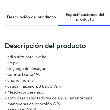
Skip
to
the
Especificaciones del
Descripción del producto
beginning
producto
of
the
images
gallery
Descripción del producto
- grifo alto para lavabo
- de pie
- sin juego de desagüe
- ComfortZone 190
- chorro: normal
- caudal máximo a 3 bar: 5 l/min
- Mezclador cerámico
- apto para calentadores de agua instantáneos
- mangueras de conexión G ⅜