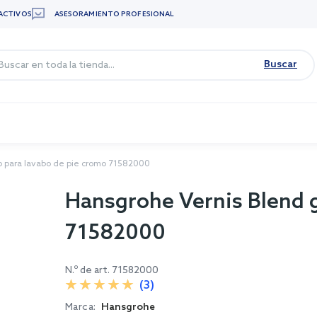
ACTIVOS
ASESORAMIENTO PROFESIONAL
Buscar
o para lavabo de pie cromo 71582000
Hansgrohe Vernis Blend g
71582000
N.º de art.
71582000
(3)
Marca:
Hansgrohe