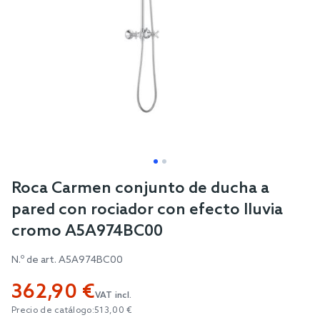
Skip
Roca Carmen conjunto de ducha a
to
pared con rociador con efecto lluvia
the
cromo A5A974BC00
beginning
of
N.º de art.
A5A974BC00
the
362,90 €
images
VAT incl.
gallery
Precio de catálogo:
513,00 €