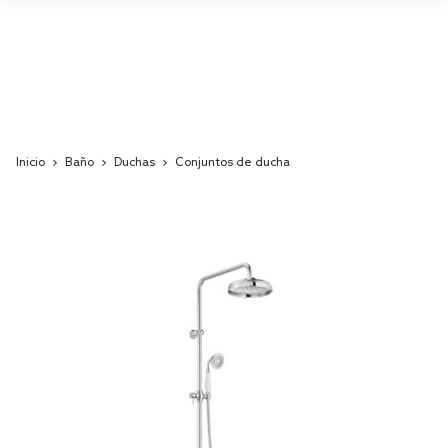
Inicio
Baño
Duchas
Conjuntos de ducha
Skip
to
the
end
of
the
images
gallery