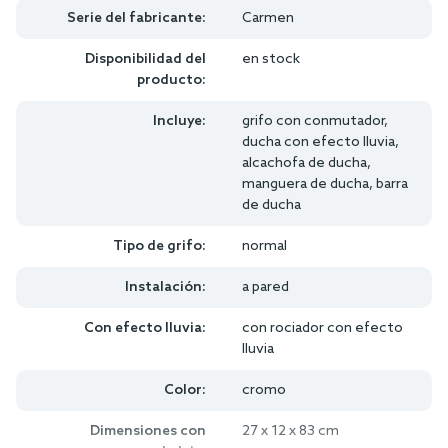
Serie del fabricante:
Carmen
Disponibilidad del
en stock
producto:
Incluye:
grifo con conmutador,
ducha con efecto lluvia,
alcachofa de ducha,
manguera de ducha, barra
de ducha
Tipo de grifo:
normal
Instalación:
a pared
Con efecto lluvia:
con rociador con efecto
lluvia
Color:
cromo
Dimensiones con
27 x 12 x 83 cm