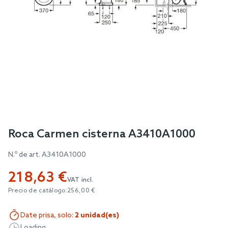
Skip
Roca Carmen cisterna A3410A1000
to
N.º de art.
A3410A1000
the
beginning
218,63 €
of
VAT incl.
Precio de catálogo:
256,00 €
the
images
Date prisa, solo:
2 unidad(es)
gallery
Loading...