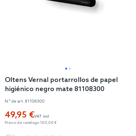
Skip
Oltens Vernal portarrollos de papel
to
higiénico negro mate 81108300
the
beginning
N.º de art.
81108300
of
49,95 €
the
VAT incl.
images
Precio de catálogo:
100,00 €
gallery