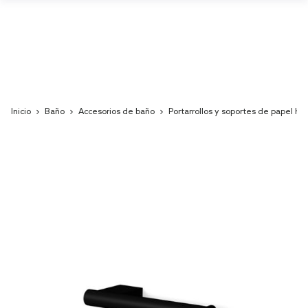
Inicio
Baño
Accesorios de baño
Portarrollos y soportes de papel hig
Skip
to
the
end
of
the
images
gallery