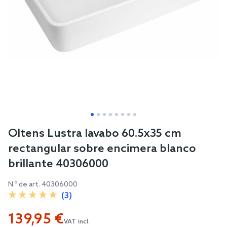
Skip
Oltens Lustra lavabo 60.5x35 cm
to
rectangular sobre encimera blanco
the
brillante 40306000
beginning
of
N.º de art.
40306000
the
(3)
images
139,95 €
gallery
VAT incl.