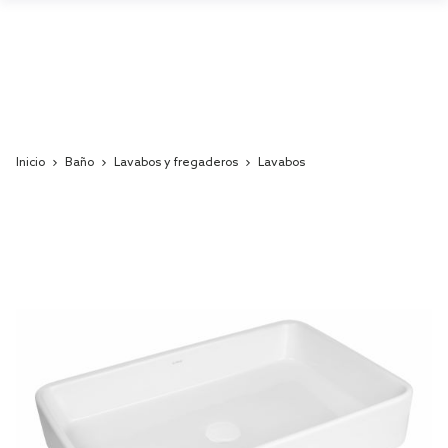
Inicio
Baño
Lavabos y fregaderos
Lavabos
Skip
to
the
end
of
the
images
gallery