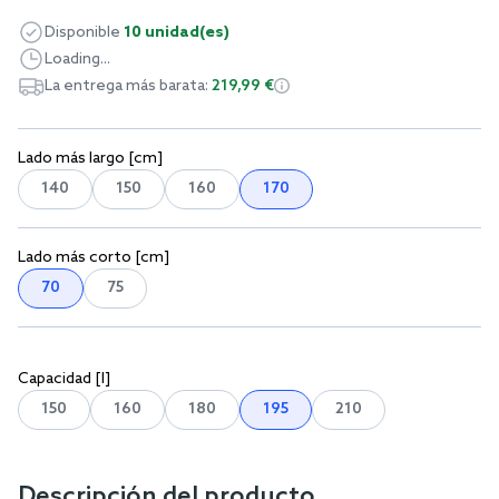
Disponible
10 unidad(es)
Loading...
La entrega más barata:
219,99 €
Lado más largo [cm]
140
150
160
170
Lado más corto [cm]
70
75
Capacidad [l]
150
160
180
195
210
Descripción del producto