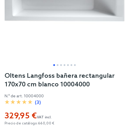
Skip
Oltens Langfoss bañera rectangular
to
170x70 cm blanco 10004000
the
beginning
N.º de art.
10004000
of
(3)
the
329,95 €
images
VAT incl.
gallery
Precio de catálogo:
660,00 €