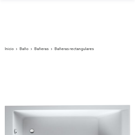
Inicio
Baño
Bañeras
Bañeras rectangulares
Skip
to
the
end
of
the
images
gallery