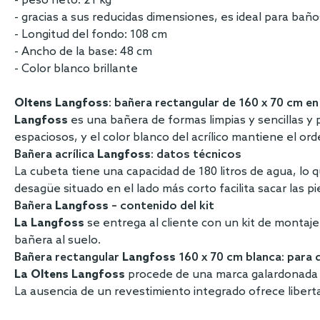
- peso neto: 21 kg
- gracias a sus reducidas dimensiones, es ideal para ba
- Longitud del fondo: 108 cm
- Ancho de la base: 48 cm
- Color blanco brillante
Oltens Langfoss
: bañera rectangular de 160 x 70 cm e
Langfoss
es una bañera de formas limpias y sencillas 
espaciosos, y el color blanco del acrílico mantiene el o
Bañera acrílica
Langfoss
: datos técnicos
La cubeta tiene una capacidad de 180 litros de agua, lo 
desagüe situado en el lado más corto facilita sacar las pi
Bañera
Langfoss
– contenido del kit
La Langfoss
se entrega al cliente con un kit de montaje:
bañera al suelo.
Bañera rectangular
Langfoss
160 x 70 cm blanca: para q
La Oltens Langfoss
procede de una marca galardonada c
La ausencia de un revestimiento integrado ofrece libert