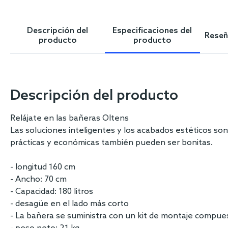
Skip
to
the
Descripción del
Especificaciones del
Reseña
beginning
producto
producto
of
the
images
gallery
Descripción del producto
Relájate en las bañeras Oltens
Las soluciones inteligentes y los acabados estéticos son
prácticas y económicas también pueden ser bonitas.
- longitud 160 cm
- Ancho: 70 cm
- Capacidad: 180 litros
- desagüe en el lado más corto
- La bañera se suministra con un kit de montaje compues