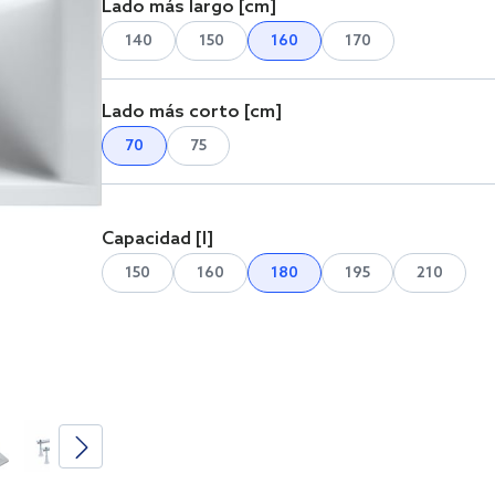
Lado más largo [cm]
140
150
160
170
Lado más corto [cm]
70
75
Capacidad [l]
150
160
180
195
210