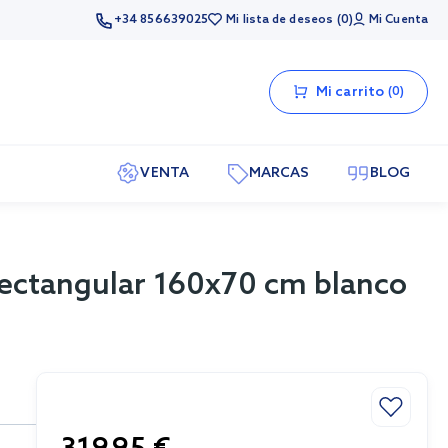
+34 856639025
Mi lista de deseos
0
Mi Cuenta
Mi carrito
0
VENTA
MARCAS
BLOG
rectangular 160x70 cm blanco