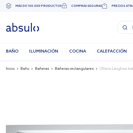
MÁS DE 100.000 PRODUCTOS
COMPRAS SEGURAS
PRECIOS ATR
Ir
al
contenido
BAÑO
ILUMINACIÓN
COCINA
CALEFACCIÓN
Inicio
Baño
Bañeras
Bañeras rectangulares
Oltens Langfoss ba
Skip
to
the
end
of
the
images
gallery