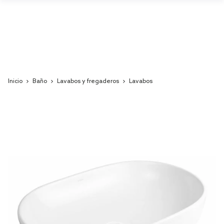
Inicio
Baño
Lavabos y fregaderos
Lavabos
Skip
to
the
end
of
the
images
gallery