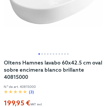
Skip
Oltens Hamnes lavabo 60x42.5 cm oval
to
sobre encimera blanco brillante
the
40815000
beginning
of
N.º de art.
40815000
the
(3)
images
199,95 €
gallery
VAT incl.