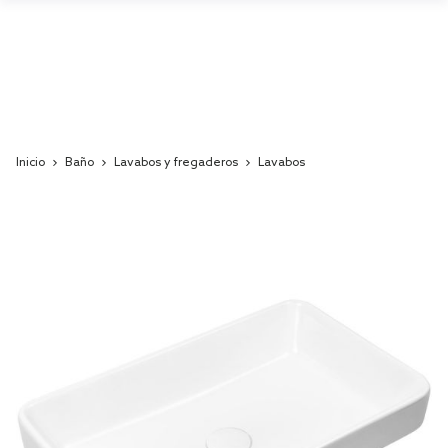
Inicio
Baño
Lavabos y fregaderos
Lavabos
Skip
to
the
end
of
the
images
gallery