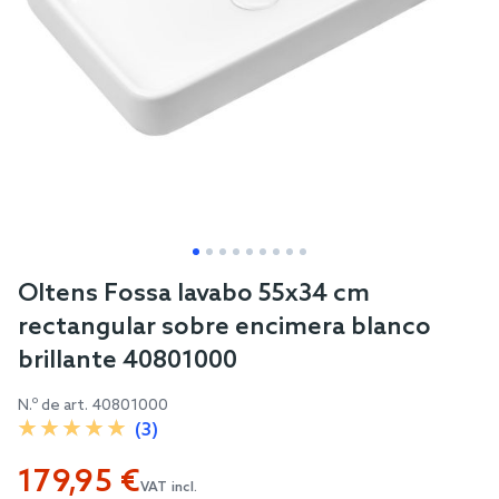
Skip
Oltens Fossa lavabo 55x34 cm
to
rectangular sobre encimera blanco
the
brillante 40801000
beginning
of
N.º de art.
40801000
the
(3)
images
179,95 €
gallery
VAT incl.