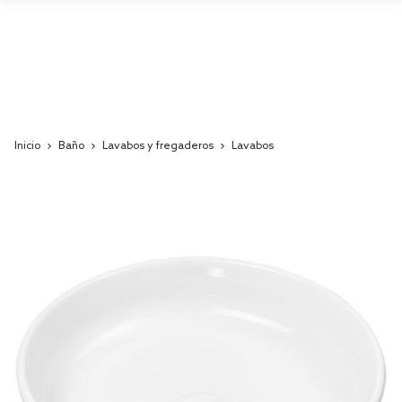
Inicio
Baño
Lavabos y fregaderos
Lavabos
Skip
to
the
end
of
the
images
gallery