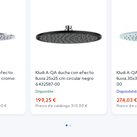
efecto
Kludi A-QA ducha con efecto
Kludi A-Q
ar cromo
lluvia 25x25 cm circular negro
lluvia 30
6432587-00
00
Disponible
Disponibili
199,25 €
274,03 
00 €
Precio de catálogo:
310,00 €
Precio de 