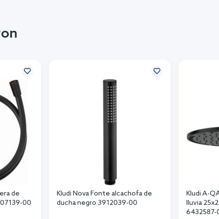
ron
era de
Kludi Nova Fonte alcachofa de
Kludi A-Q
107139-00
ducha negro 3912039-00
lluvia 25x
6432587-