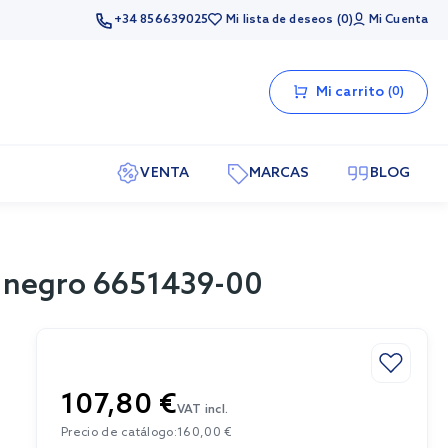
+34 856639025
Mi lista de deseos
0
Mi Cuenta
Mi carrito
0
VENTA
MARCAS
BLOG
d negro 6651439-00
107,80 €
VAT incl.
Precio de catálogo:
160,00 €