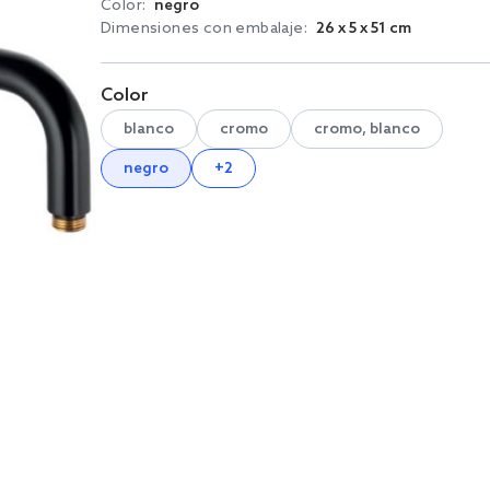
Color:
negro
Dimensiones con embalaje:
26 x 5 x 51 cm
Color
blanco
cromo
cromo, blanco
negro
+2