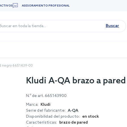
ACTIVOS
ASESORAMIENTO PROFESIONAL
Buscar
ed negro 6651439-00
Kludi A-QA brazo a pare
N.º de art.
665143900
Marca:
Kludi
Serie del fabricante:
A-QA
Disponibilidad del producto:
en stock
Características:
brazo de pared