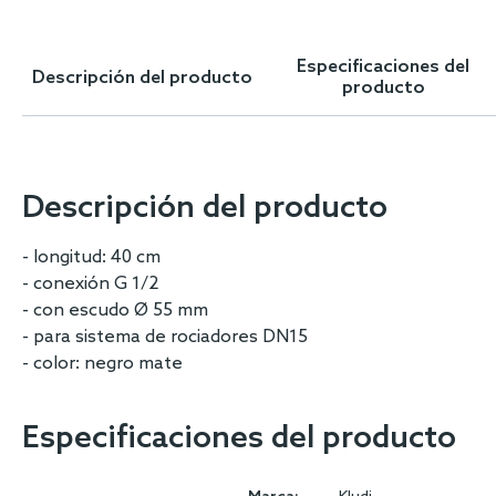
Skip
to
the
Especificaciones del
Descripción del producto
beginning
producto
of
the
images
gallery
Descripción del producto
- longitud: 40 cm
- conexión G 1/2
- con escudo Ø 55 mm
- para sistema de rociadores DN15
- color: negro mate
Especificaciones del producto