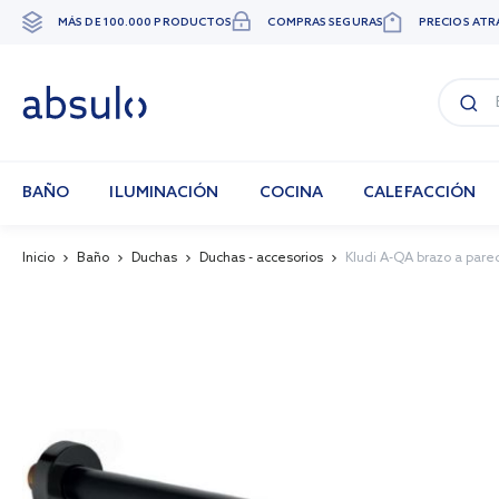
MÁS DE 100.000 PRODUCTOS
COMPRAS SEGURAS
PRECIOS ATR
Ir
al
contenido
BAÑO
ILUMINACIÓN
COCINA
CALEFACCIÓN
Inicio
Baño
Duchas
Duchas - accesorios
Kludi A-QA brazo a par
Skip
to
the
end
of
the
images
gallery