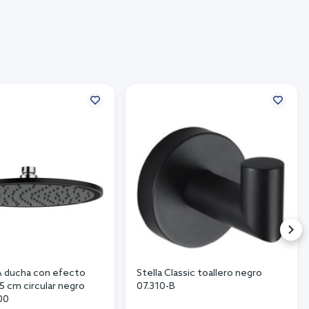
A ducha con efecto
Stella Classic toallero negro
25 cm circular negro
07.310-B
00