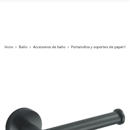
Inicio
Baño
Accesorios de baño
Portarrollos y soportes de papel hig
Skip
to
the
end
of
the
images
gallery