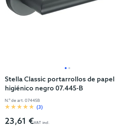
Skip
Stella Classic portarrollos de papel
to
higiénico negro 07.445-B
the
beginning
N.º de art.
07445B
of
(3)
the
23,61 €
images
VAT incl.
gallery