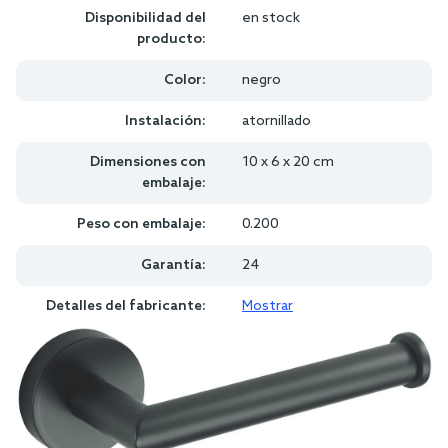
Disponibilidad del
en stock
producto:
Color:
negro
Instalación:
atornillado
Dimensiones con
10 x 6 x 20 cm
embalaje:
Peso con embalaje:
0.200
Garantía:
24
Detalles del fabricante:
Mostrar