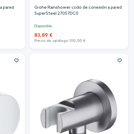
a pared
Grohe Rainshower codo de conexión a pared
SuperSteel 27057DC0
Disponible
83,89 €
Precio de catálogo:
100,00 €
Añadir al carrito