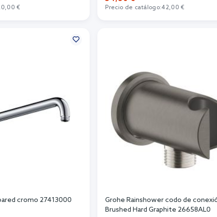
20,00 €
Precio de catálogo:
42,00 €
r al carrito
Añadir al carrito
 pared cromo 27413000
Grohe Rainshower codo de conexió
Brushed Hard Graphite 26658AL0