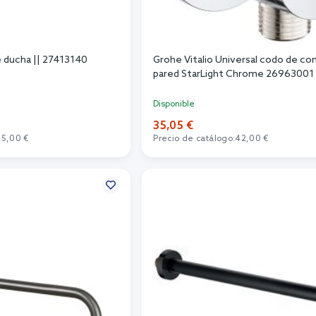
 ducha || 27413140
Grohe Vitalio Universal codo de co
pared StarLight Chrome 26963001
Disponible
35,05 €
15,00 €
Precio de catálogo:
42,00 €
r al carrito
Añadir al carrito