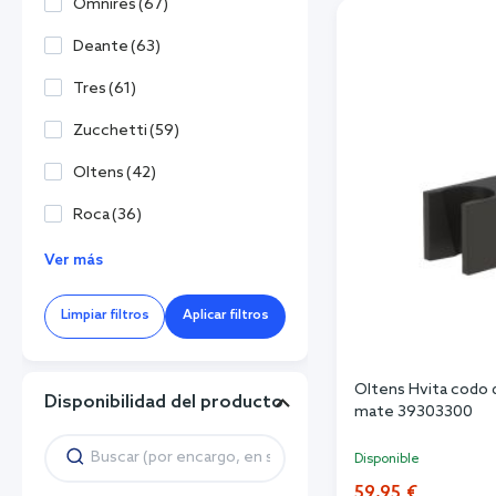
Omnires
(
67
)
Deante
(
63
)
Tres
(
61
)
Zucchetti
(
59
)
Oltens
(
42
)
Roca
(
36
)
Ver más
Limpiar filtros
Aplicar filtros
Oltens Hvita codo 
Disponibilidad del producto
mate 39303300
Disponible
59,95 €