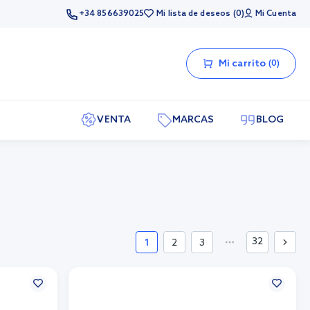
+34 856639025
Mi lista de deseos
0
Mi Cuenta
Mi carrito
0
VENTA
MARCAS
BLOG
32
1
2
3