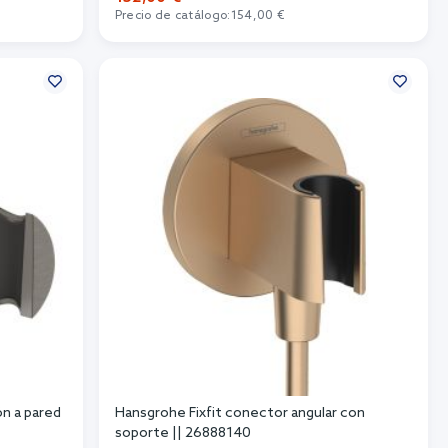
Precio de catálogo:
154,00 €
Añadir al carrito
n a pared
Hansgrohe Fixfit conector angular con
soporte || 26888140