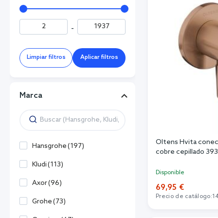
-
Limpiar filtros
Aplicar filtros
Marca
Oltens Hvita conec
Hansgrohe
(
197
)
cobre cepillado 39
Kludi
(
113
)
Disponible
Axor
(
96
)
69,95 €
Precio de catálogo:
1
Grohe
(
73
)
Añadi