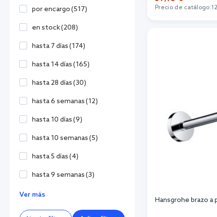
Precio de catálogo:
1
por encargo
(
517
)
Añadi
en stock
(
208
)
hasta 7 días
(
174
)
hasta 14 días
(
165
)
hasta 28 días
(
30
)
hasta 6 semanas
(
12
)
hasta 10 días
(
9
)
hasta 10 semanas
(
5
)
hasta 5 días
(
4
)
hasta 9 semanas
(
3
)
Ver más
Hansgrohe brazo a