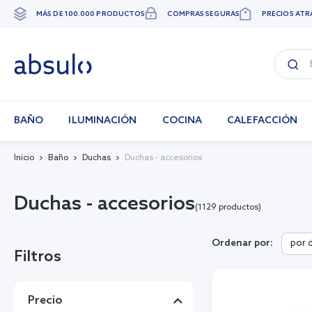
MÁS DE 100.000 PRODUCTOS
COMPRAS SEGURAS
PRECIOS ATR
Ir
al
contenido
BAÑO
ILUMINACIÓN
COCINA
CALEFACCIÓN
Inicio
Baño
Duchas
Duchas - accesorios
Duchas - accesorios
(1129 productos)
por 
Ordenar por:
Filtros
Precio