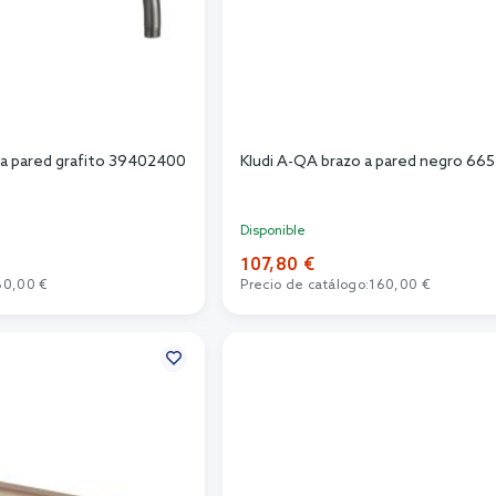
 a pared grafito 39402400
Kludi A-QA brazo a pared negro 66
Disponible
107,80 €
60,00 €
Precio de catálogo:
160,00 €
r al carrito
Añadir al carrito