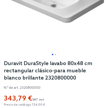
Skip
Duravit DuraStyle lavabo 80x48 cm
to
rectangular clásico-para mueble
the
blanco brillante 2320800000
beginning
of
N.º de art.
2320800000
the
343,79 €
images
VAT incl.
gallery
Precio de catálogo:
734,00 €