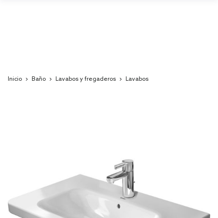
Inicio
Baño
Lavabos y fregaderos
Lavabos
Skip
to
the
end
of
the
images
gallery