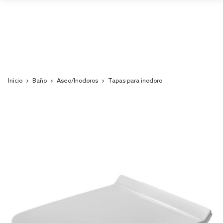
Inicio
Baño
Aseo/Inodoros
Tapas para inodoro
Skip
to
the
end
of
the
images
gallery