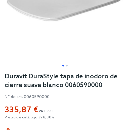
Skip
Duravit DuraStyle tapa de inodoro de
to
cierre suave blanco 0060590000
the
beginning
N.º de art.
0060590000
of
335,87 €
the
VAT incl.
images
Precio de catálogo:
398,00 €
gallery