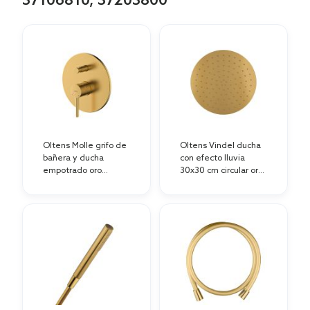
37106810, 37203800
Oltens Molle grifo de
Oltens Vindel ducha
bañera y ducha
con efecto lluvia
empotrado oro
30x30 cm circular oro
cepillado 34100810
cepillado 37006810