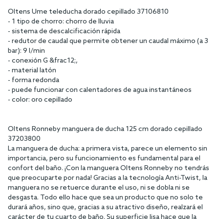
Oltens Ume teleducha dorado cepillado 37106810
- 1 tipo de chorro: chorro de lluvia
- sistema de descalcificación rápida
- redutor de caudal que permite obtener un caudal máximo (a 3
bar): 9 l/min
- conexión G &frac12;,
- material latón
- forma redonda
- puede funcionar con calentadores de agua instantáneos
- color: oro cepillado
Oltens Ronneby manguera de ducha 125 cm dorado cepillado
37203800
La manguera de ducha: a primera vista, parece un elemento sin
importancia, pero su funcionamiento es fundamental para el
confort del baño. ¡Con la manguera Oltens Ronneby no tendrás
que preocuparte por nada! Gracias a la tecnología Anti-Twist, la
manguera no se retuerce durante el uso, ni se dobla ni se
desgasta. Todo ello hace que sea un producto que no solo te
durará años, sino que, gracias a su atractivo diseño, realzará el
carácter de tu cuarto de baño. Su superficie lisa hace que la