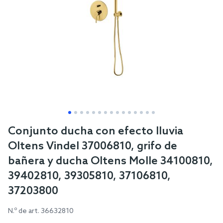
Skip
Conjunto ducha con efecto lluvia
to
Oltens Vindel 37006810, grifo de
the
bañera y ducha Oltens Molle 34100810,
beginning
39402810, 39305810, 37106810,
of
the
37203800
images
N.º de art.
36632810
gallery