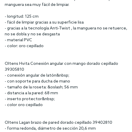
manguera sea muy fácil de limpiar.
- longitud: 125 cm
- fácil de limpiar gracias a su superficie lisa
- gracias a la tecnología Anti-Twist , la manguera no se retuerce,
no se dobla y no se desgasta
- material PVC
- color: oro cepillado
Oltens Hvita Conexión angular con mango dorado cepillado
39305810
- conexión angular de latón&nbsp;
- con soporte para ducha de mano
- tamaño de la roseta: &oslash; 56 mm
- distancia a la pared: 68 mm
- inserto protector&nbsp;
- color oro cepillado
Oltens Lagan brazo de pared dorado cepillado 39402810
- forma redonda, diámetro de sección 20,6 mm