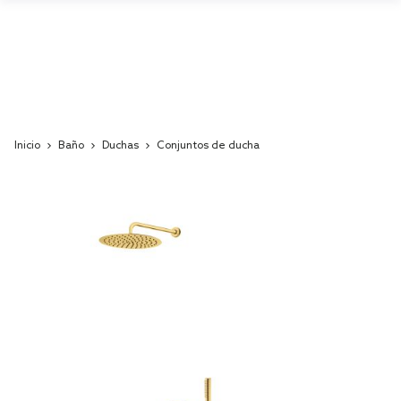
Inicio
Baño
Duchas
Conjuntos de ducha
Skip
to
the
end
of
the
images
gallery