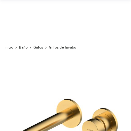
Inicio
Baño
Grifos
Grifos de lavabo
Skip
to
the
end
of
the
images
gallery