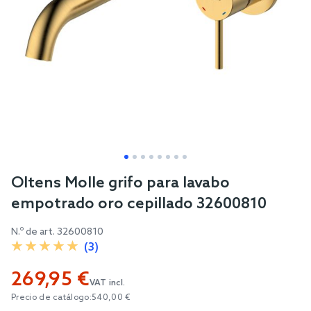
Skip
Oltens Molle grifo para lavabo
to
empotrado oro cepillado 32600810
the
beginning
N.º de art.
32600810
of
(3)
the
269,95 €
images
VAT incl.
gallery
Precio de catálogo:
540,00 €