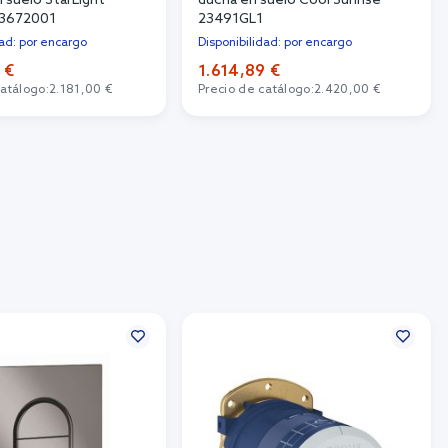
 suelo StarLight
ducha en suelo Cool Sunrise
3672001
23491GL1
dad: por encargo
Disponibilidad: por encargo
 €
1.614,89 €
catálogo:
2.181,00 €
Precio de catálogo:
2.420,00 €