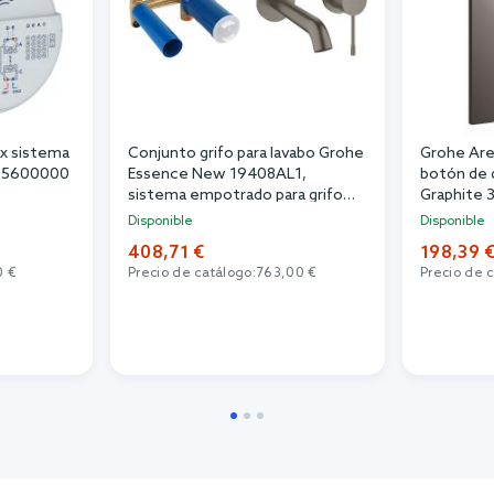
x sistema
Conjunto grifo para lavabo Grohe
Grohe Are
 35600000
Essence New 19408AL1,
botón de 
sistema empotrado para grifo
Graphite
Grohe Eurostyle 23571000
Disponible
Disponible
408,71 €
198,39 
0 €
Precio de catálogo:
763,00 €
Precio de 