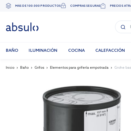
MÁS DE 100.000 PRODUCTOS
COMPRAS SEGURAS
PRECIOS ATR
Ir
al
contenido
BAÑO
ILUMINACIÓN
COCINA
CALEFACCIÓN
Inicio
Baño
Grifos
Elementos para grifería empotrada
Grohe ba
Skip
to
the
end
of
the
images
gallery