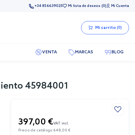
+34 856639025
Mi lista de deseos
0
Mi Cuenta
Mi carrito
0
VENTA
MARCAS
BLOG
miento 45984001
397,00 €
VAT incl.
Precio de catálogo:
648,00 €