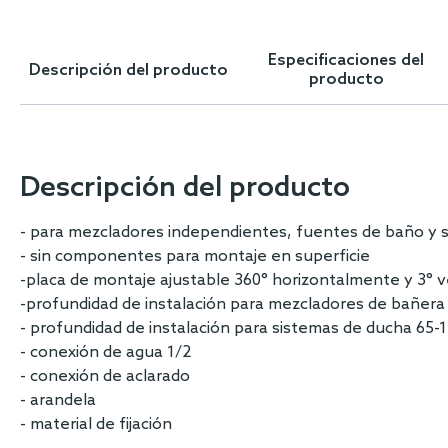
Skip
to
the
Especificaciones del
Descripción del producto
beginning
producto
of
the
images
gallery
Descripción del producto
- para mezcladores independientes, fuentes de baño y 
- sin componentes para montaje en superficie
-placa de montaje ajustable 360° horizontalmente y 3° 
-profundidad de instalación para mezcladores de bañera
- profundidad de instalación para sistemas de ducha 65-
- conexión de agua 1/2
- conexión de aclarado
- arandela
- material de fijación