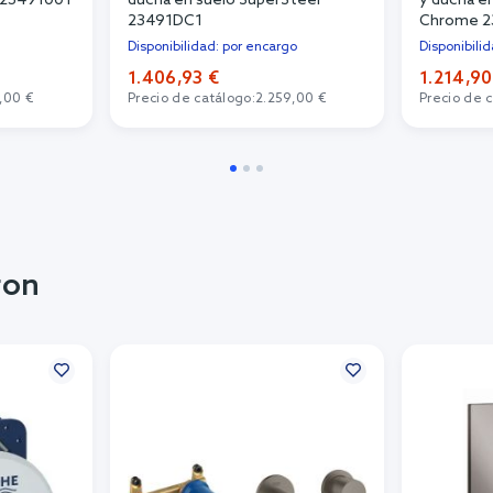
 23491001
ducha en suelo SuperSteel
y ducha en
23491DC1
Chrome 2
Disponibilidad: por encargo
Disponibili
1.406,93 €
1.214,90
,00 €
Precio de catálogo:
2.259,00 €
Precio de 
ron