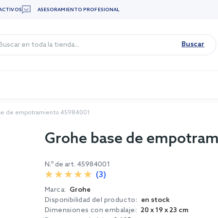
ACTIVOS
ASESORAMIENTO PROFESIONAL
Buscar
se de empotramiento 45984001
Grohe base de empotra
N.º de art.
45984001
(3)
Marca:
Grohe
Disponibilidad del producto:
en stock
Dimensiones con embalaje:
20 x 19 x 23 cm