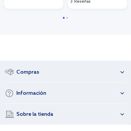
angular con soporte cromo
bañera y ducha empotrado
26887000
cromo 71405000
Disponible
Disponible
132,00 €
93,38 €
Precio de catálogo:
Precio de catálogo:
154,00 €
209,00 €
Valoración:
3
Reseñas
Compras