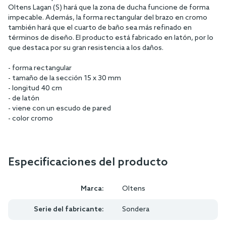
- color cromo
Oltens Lagan (S) brazo de ducha de lluvia 40 cm rectangular
cromo 39401100
La grifería empotrada es una solución cada vez más popular para
cuartos de baño. Permite crear un espacio minimalista, limpio
pero visualmente atractivo. En el caso de un mezclador de
ducha empotrado, el brazo de ducha debe convertirse en un
elemento imprescindible en el cuarto de baño. El modelo
Oltens Lagan (S) hará que la zona de ducha funcione de forma
impecable. Además, la forma rectangular del brazo en cromo
también hará que el cuarto de baño sea más refinado en
términos de diseño. El producto está fabricado en latón, por lo
que destaca por su gran resistencia a los daños.
- forma rectangular
- tamaño de la sección 15 x 30 mm
- longitud 40 cm
- de latón
- viene con un escudo de pared
- color cromo