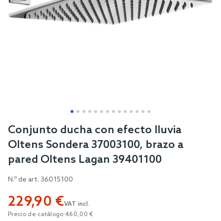
Skip
Conjunto ducha con efecto lluvia
to
Oltens Sondera 37003100, brazo a
the
pared Oltens Lagan 39401100
beginning
of
N.º de art.
36015100
the
229,90 €
images
VAT incl.
gallery
Precio de catálogo:
460,00 €