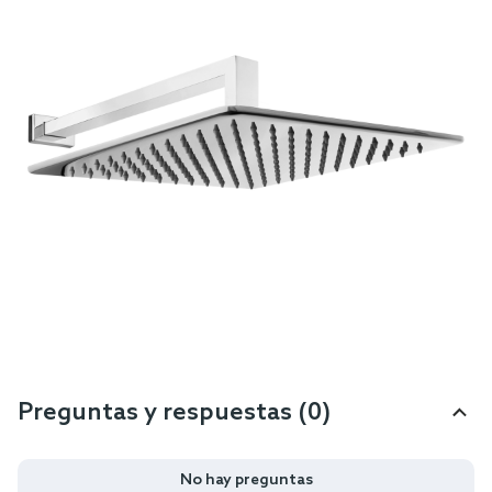
Lado más corto [cm]:
30
Leer más