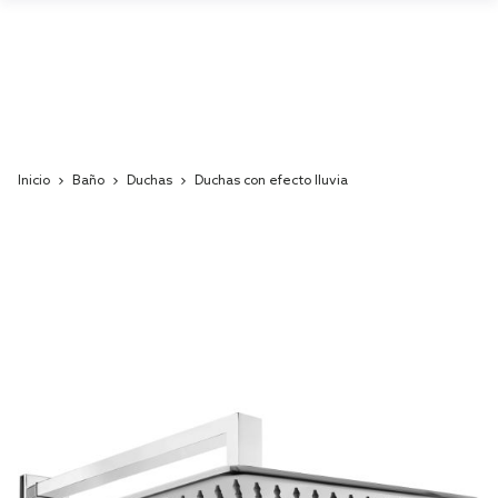
Inicio
Baño
Duchas
Duchas con efecto lluvia
Skip
to
the
end
of
the
images
gallery