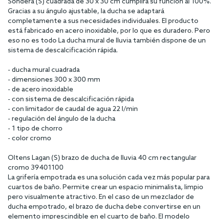
Descripción del producto
Ducha de lluvia Oltens Sondera (S) 30x30 cm cuadrada cromo
37003100
Regálese una ducha relajante y elija una ducha de lluvia que no
sólo acentuará el carácter de su cuarto de baño, sino que
también lo hará moderno y funcional. La ducha mural Oltens
Sondera (S) cuadrada de 30 x 30 cm cumplirá su función al 100%.
Gracias a su ángulo ajustable, la ducha se adaptará
completamente a sus necesidades individuales. El producto
está fabricado en acero inoxidable, por lo que es duradero. Pero
eso no es todo La ducha mural de lluvia también dispone de un
sistema de descalcificación rápida.
- ducha mural cuadrada
- dimensiones 300 x 300 mm
- de acero inoxidable
- con sistema de descalcificación rápida
- con limitador de caudal de agua 22 l/min
- regulación del ángulo de la ducha
- 1 tipo de chorro