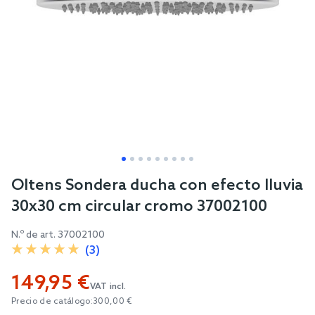
Skip
Oltens Sondera ducha con efecto lluvia
to
30x30 cm circular cromo 37002100
the
beginning
N.º de art.
37002100
of
(3)
the
149,95 €
images
VAT incl.
gallery
Precio de catálogo:
300,00 €