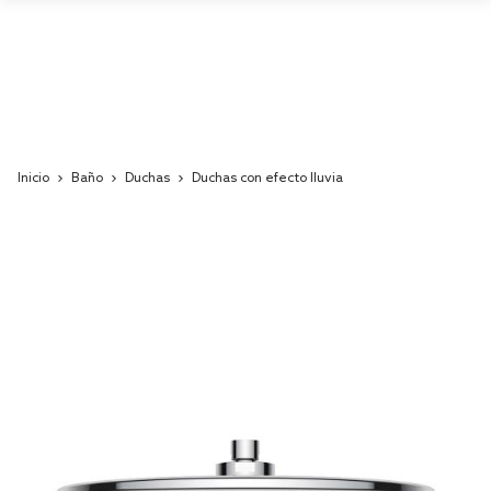
Inicio
Baño
Duchas
Duchas con efecto lluvia
Skip
to
the
end
of
the
images
gallery