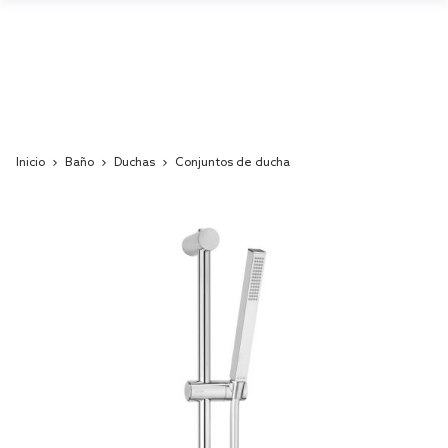
Inicio
Baño
Duchas
Conjuntos de ducha
Skip
to
the
end
of
the
images
gallery