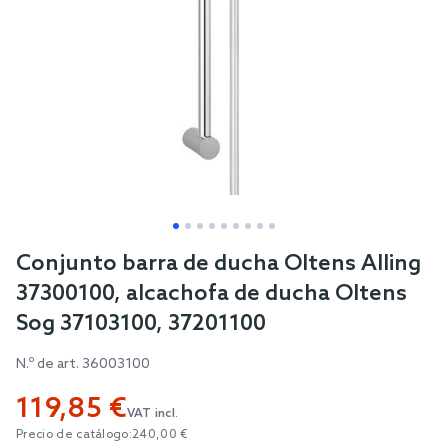
Skip
Conjunto barra de ducha Oltens Alling
to
37300100, alcachofa de ducha Oltens
the
Sog 37103100, 37201100
beginning
of
N.º de art.
36003100
the
119,85 €
images
VAT incl.
gallery
Precio de catálogo:
240,00 €