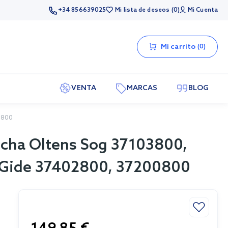
+34 856639025
Mi lista de deseos
0
Mi Cuenta
Mi carrito
0
VENTA
MARCAS
BLOG
0800
ucha Oltens Sog 37103800,
s Gide 37402800, 37200800