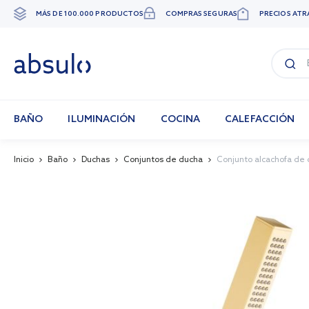
MÁS DE 100.000 PRODUCTOS
COMPRAS SEGURAS
PRECIOS ATR
Ir
al
contenido
BAÑO
ILUMINACIÓN
COCINA
CALEFACCIÓN
Inicio
Baño
Duchas
Conjuntos de ducha
Conjunto alcachofa de
Skip
to
the
end
of
the
images
gallery