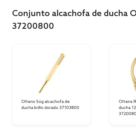
Skip
to
Conjunto alcachofa de ducha 
the
beginning
37200800
of
the
images
gallery
Oltens Sog alcachofa de
Oltens 
ducha brillo dorado 37103800
ducha 12
372008