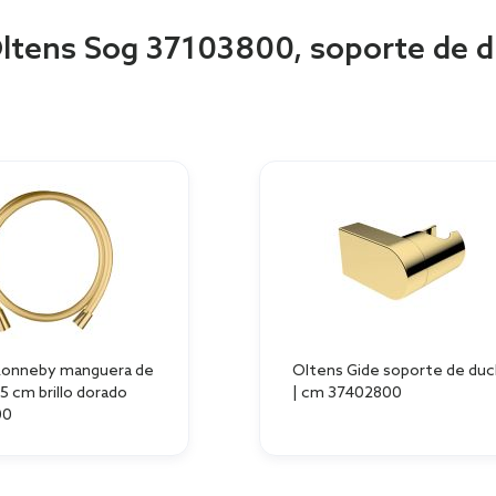
Oltens Sog 37103800, soporte de 
Ronneby manguera de
Oltens Gide soporte de duc
5 cm brillo dorado
| cm 37402800
00