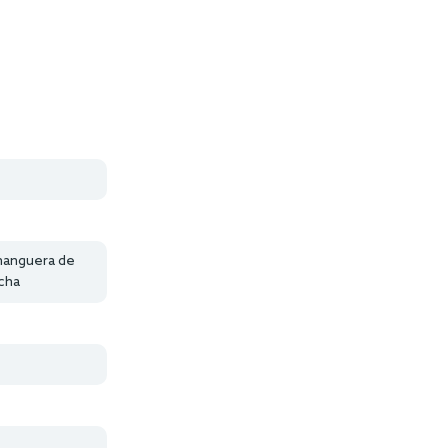
manguera de
cha