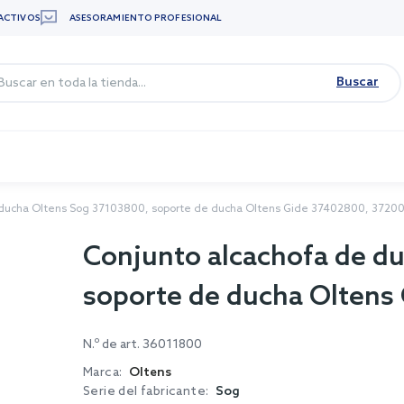
ACTIVOS
ASESORAMIENTO PROFESIONAL
Buscar
 ducha Oltens Sog 37103800, soporte de ducha Oltens Gide 37402800, 3720
Conjunto alcachofa de d
soporte de ducha Olten
N.º de art.
36011800
Marca:
Oltens
Serie del fabricante:
Sog