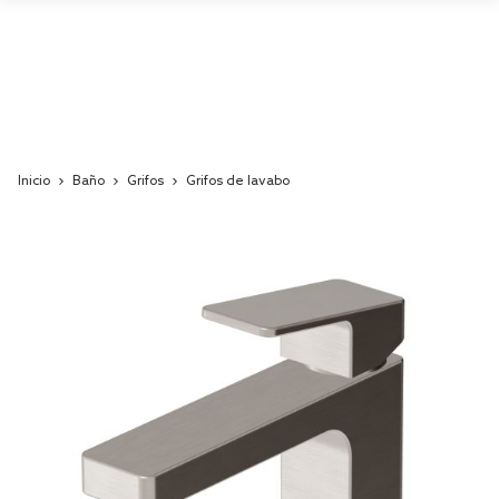
Inicio
Baño
Grifos
Grifos de lavabo
Skip
to
the
end
of
the
images
gallery