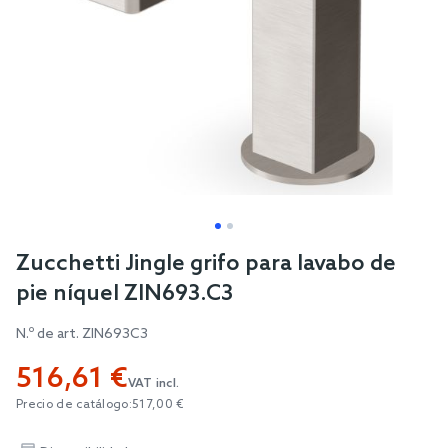
Skip
Zucchetti Jingle grifo para lavabo de
to
pie níquel ZIN693.C3
the
beginning
N.º de art.
ZIN693C3
of
516,61 €
the
VAT incl.
images
Precio de catálogo:
517,00 €
gallery