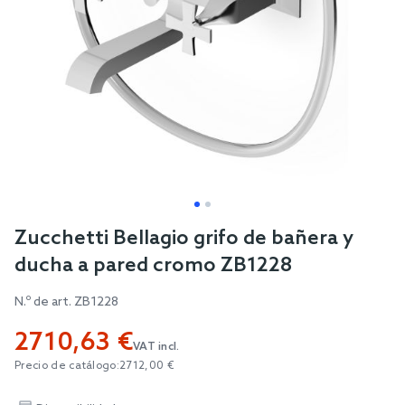
Skip
Zucchetti Bellagio grifo de bañera y
to
ducha a pared cromo ZB1228
the
beginning
N.º de art.
ZB1228
of
2710,63 €
the
VAT incl.
images
Precio de catálogo:
2712,00 €
gallery