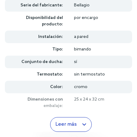
Serie del fabricante:
Bellagio
Disponibilidad del
por encargo
producto:
Instalación:
a pared
Tipo:
bimando
Conjunto de ducha:
sí
Termostato:
sin termostato
Color:
cromo
Dimensiones con
25 x 24 x 32 cm
embalaje:
Leer más