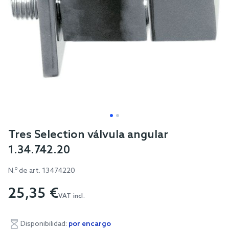
Skip
Tres Selection válvula angular
to
1.34.742.20
the
beginning
N.º de art.
13474220
of
25,35 €
the
VAT incl.
images
gallery
Disponibilidad:
por encargo