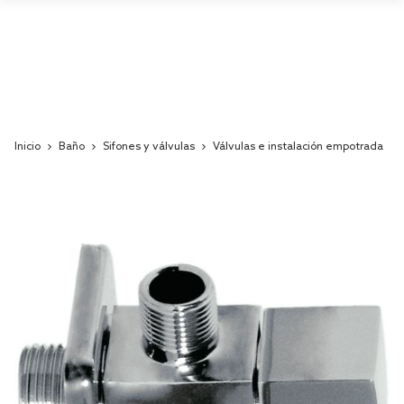
Inicio
Baño
Sifones y válvulas
Válvulas e instalación empotrada
Skip
to
the
end
of
the
images
gallery