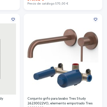
Precio de catálogo:
570,00 €
Añadir al carrito
udy
Conjunto grifo para lavabo Tres Study
26230022VO, elemento empotrado Tres