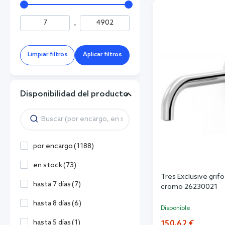
-
Limpiar filtros
Aplicar filtros
Disponibilidad del producto
por encargo
(
1188
)
en stock
(
73
)
Tres Exclusive grif
hasta 7 días
(
7
)
cromo 26230021
hasta 8 días
(
6
)
Disponible
hasta 5 días
(
1
)
150,62 €