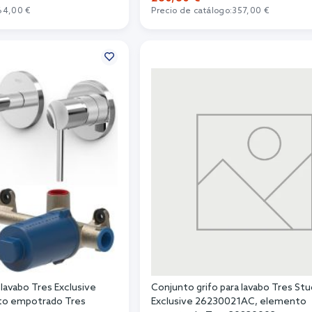
64,00 €
Precio de catálogo:
357,00 €
r al carrito
Añadir al carrito
 lavabo Tres Exclusive
Conjunto grifo para lavabo Tres St
to empotrado Tres
Exclusive 26230021AC, elemento