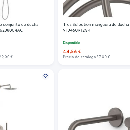
ve conjunto de ducha
Tres Selection manguera de ducha 
26238004AC
913460912GR
Disponible
44,56 €
99,00 €
Precio de catálogo:
57,00 €
r al carrito
Añadir al carrito