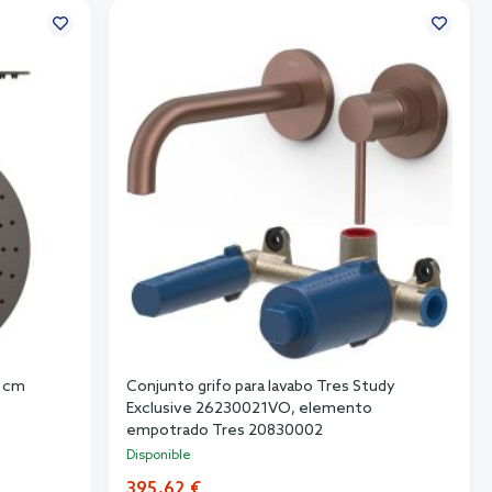
0 cm
Conjunto grifo para lavabo Tres Study
Exclusive 26230021VO, elemento
empotrado Tres 20830002
Disponible
395,62 €