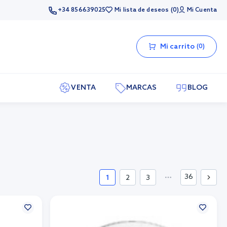
+34 856639025
Mi lista de deseos
0
Mi Cuenta
Mi carrito
0
VENTA
MARCAS
BLOG
36
1
2
3