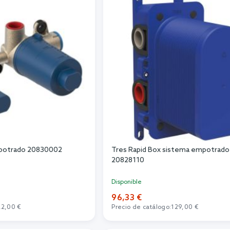
potrado 20830002
Tres Rapid Box sistema empotrado 
20828110
Disponible
96,33 €
22,00 €
Precio de catálogo:
129,00 €
r al carrito
Añadir al carrito