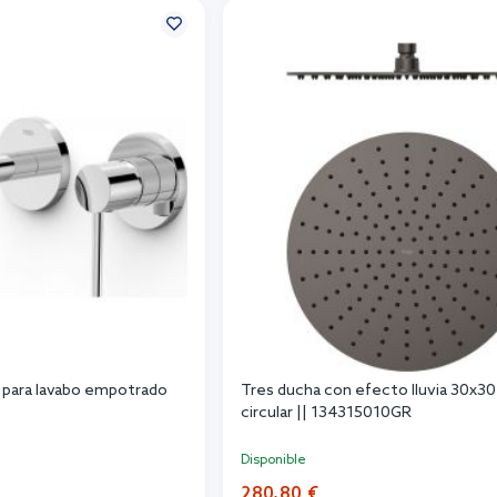
o para lavabo empotrado
Tres ducha con efecto lluvia 30x3
circular || 134315010GR
Disponible
280,80 €