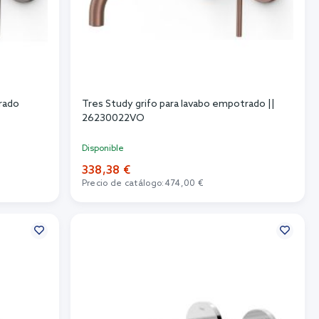
trado
Tres Study grifo para lavabo empotrado ||
26230022VO
Disponible
338,38 €
Precio de catálogo:
474,00 €
Añadir al carrito