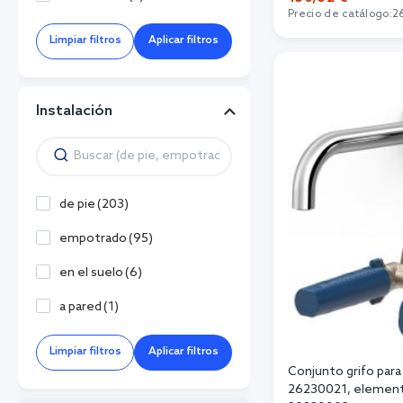
Precio de catálogo:
2
Limpiar filtros
Aplicar filtros
Añadi
Instalación
de pie
(
203
)
empotrado
(
95
)
en el suelo
(
6
)
a pared
(
1
)
Limpiar filtros
Aplicar filtros
Conjunto grifo para
26230021, elemen