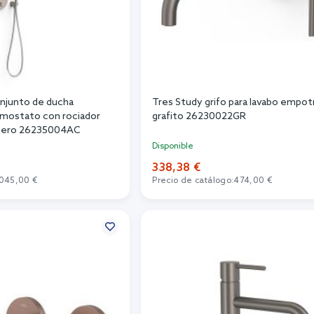
njunto de ducha
Tres Study grifo para lavabo empo
mostato con rociador
grafito 26230022GR
 acero 26235004AC
Disponible
338,38 €
.045,00 €
Precio de catálogo:
474,00 €
r al carrito
Añadir al carrito