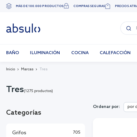
MÁS DE 100.000 PRODUCTOS
COMPRAS SEGURAS
PRECIOS ATR
Ir
al
contenido
BAÑO
ILUMINACIÓN
COCINA
CALEFACCIÓN
Inicio
Marcas
Tres
Tres
(1275 productos)
por 
Ordenar por:
Categorías
Grifos
705