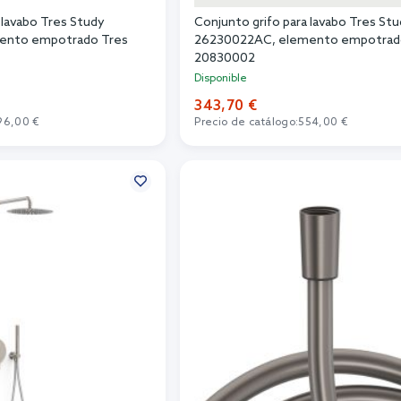
 lavabo Tres Study
Conjunto grifo para lavabo Tres St
ento empotrado Tres
26230022AC, elemento empotrad
20830002
Disponible
343,70 €
96,00 €
Precio de catálogo:
554,00 €
r al carrito
Añadir al carrito