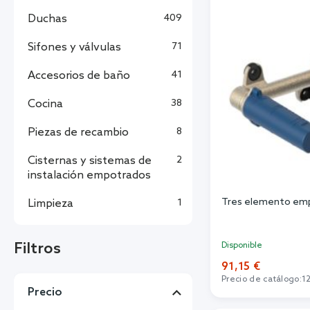
Duchas
409
Sifones y válvulas
71
Accesorios de baño
41
Cocina
38
Piezas de recambio
8
Cisternas y sistemas de
2
instalación empotrados
Tres elemento em
Limpieza
1
Filtros
Disponible
91,15 €
Precio de catálogo:
1
Precio
Añadi